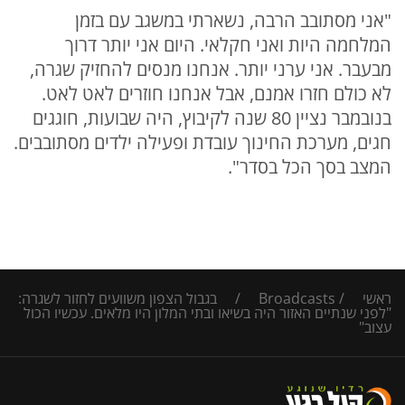
"אני מסתובב הרבה, נשארתי במשגב עם בזמן
המלחמה היות ואני חקלאי. היום אני יותר דרוך
מבעבר. אני ערני יותר. אנחנו מנסים להחזיק שגרה,
לא כולם חזרו אמנם, אבל אנחנו חוזרים לאט לאט.
בנובמבר נציין 80 שנה לקיבוץ, היה שבועות, חוגגים
חגים, מערכת החינוך עובדת ופעילה ילדים מסתובבים.
המצב בסך הכל בסדר".
ראשי
/
Broadcasts
/
בגבול הצפון משוועים לחזור לשגרה:
"לפני שנתיים האזור היה בשיאו ובתי המלון היו מלאים. עכשיו הכול
עצוב"