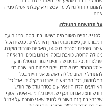
שנוכל לפתוח באמצע יולי. האתר שלנו פתוח
להזמנות החל מיולי. עד עכשיו לא קיבלתי אפילו פנייה
אחת".
על תחושתה במטולה:
"לפני שנתיים האזור היה בשיאו- בתי קפה, סמטה עם
המבורגרים, פיצות ובתי המלון היו מלאים. עכשיו הכול
עצוב. סופרים נסגרים ב14:00, מאפיות סוגרות מוקדם.
מטולה הרוסה, כואבת ובוכה. אנחנו בוכים יחד איתה.
יש לפחות 70 בתים שהרוסים לגמרי במטולה ורק
20% מהתושבים שחזרו, ייקח לפחות חצי שנה כדי
להתחיל לחשוב על להתאושש. אני הייתי בכל
המלחמות, בכל המבצעים, ישבנו במקלטים. אבל כל
האירועים הללו היו אירועים בסדר גודל של חודש-
חודש וחצי. אנחנו תכף שנתיים נלחמים- איפה הסוף
של זה? בתוך זה חשוב לי להגיד שאני סומכת על צה"ל
ואסירת תודה לצה"ל שהוא שומר עלינו".