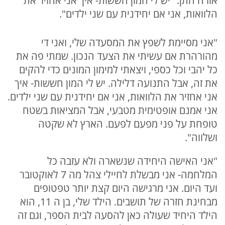
אורה חתן: "יש לי המון חששות- איך אני אחזיר את
הלוואות, אני אם יחידנית עם שני ילדים".
"אני מסיימת לשפץ את המסעדה שלי, ואני די
מהורהרת אם עשיתי את הצעד הנכון. שמתי פה את
כל יהבי וכל כספי, ויצאתי למימון המונים כדי להקים
את זה, אבל התנועה דלילה. יש לי המון חששות- איך
אני אחזיר את הלוואות, אני אם יחידנית עם שני ילדים.
אני אמנם אופטימית מטבעי, אבל המציאות בשטח
טופחת על פני מפעם לפעם. הארץ לא שקטה
ושלווה".
"אני האישה היחידה שנשארה ולא עזבה כל
המלחמה- אני מבשלת לחיילי צהל מה 7 לאוקטובר
ועד היום. אני מרגישה היום קצת יותר טפטופים
מבחינת חזרה של תושבים. הילד שלי, בן ה 11, הוא
הילד היחיד שעולה כאן להסעה לבית הספר, וגם זה