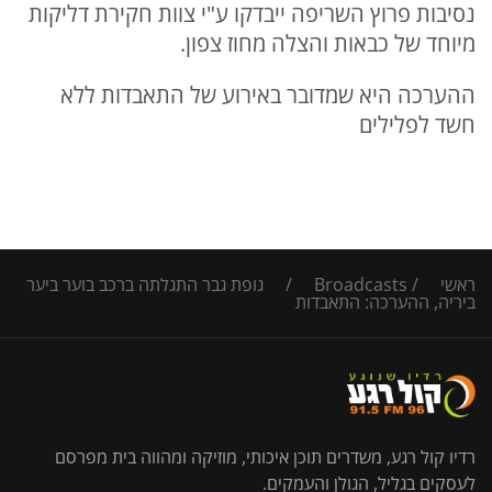
נסיבות פרוץ השריפה ייבדקו ע"י צוות חקירת דליקות
מיוחד של כבאות והצלה מחוז צפון.
ההערכה היא שמדובר באירוע של התאבדות ללא
חשד לפלילים
ראשי
/
Broadcasts
/
גופת גבר התגלתה ברכב בוער ביער
ביריה, ההערכה: התאבדות
רדיו קול רגע, משדרים תוכן איכותי, מוזיקה ומהווה בית מפרסם
לעסקים בגליל, הגולן והעמקים.