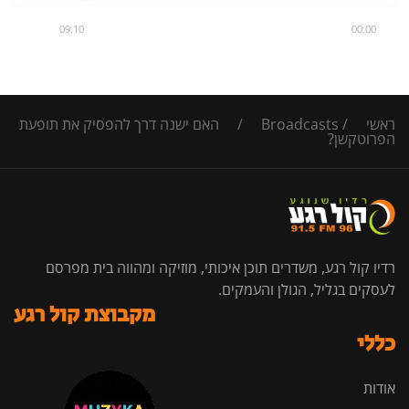
09:10
00:00
ראשי
/
Broadcasts
/
האם ישנה דרך להפסיק את תופעת
הפרוטקשן?
רדיו קול רגע, משדרים תוכן איכותי, מוזיקה ומהווה בית מפרסם
לעסקים בגליל, הגולן והעמקים.
מקבוצת קול רגע
כללי
אודות