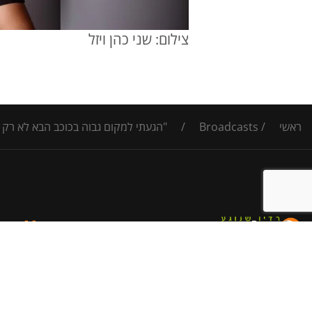
צילום: שני כהן ויזל
ראשי
/
Broadcasts
/
"הגעתי למקום גבוה בכוכב הבא לא רק 
כללי
אודות
רדיו קול רגע, משדרים תוכן איכותי,
מוזיקה ומהווה בית מפרסם לעסקים
הצהרת נ
בגליל, הגולן והעמקים.