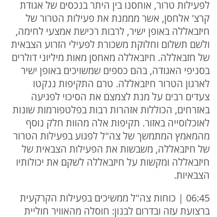
לפעילות טרור, אוחסנו בין היתר בנכסים של אגודת
קרצ' אלחסן, אשר מממנת את פעילות הטרור של
חיזבאללה באופן ישיר, לרבות רכישת אמצעי לחימה,
ולשם תשלום וחלוקת משכורת לפעילי הזרוע הצבאית
של חזבאללה. חיזבאללה מאחסן מאות מיליוני דולרים
בסניפי האגודה, בהם כספים שמשויכים באופן ישיר
לארגון הטרור חיזבאללה. טרם התקיפות ננקטו
צעדים רבים על מנת לצמצם את הסיכוי לפגיעה
באזרחים, הכוללות אזהרות רבות בפלטפורמות שונות
לאוכלוסייה באזור. תקיפות אלה מהוות חלק נוסף
מהמאמץ המתמשך של צה"ל לפגוע בפעילות הטרור
של חיזבאללה, משבשות את הפעילות הצבאית של
חיזבאללה ומקשות על חיזבאללה לשקם את יכולותיו
הצבאיות.
06:45 | כוחות צה"ל ממשיכים בפעילות הקרקעית
ברצועת עזה ובדרום לבנון: חוסלה מהאוויר חוליית