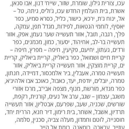
עכו, צורית גילון, שומרת, שזור, שייח' דנון, אבו סנאן,
אשרת, בית העלמין החדש עכו, ג'וליס, גיתה, טל –
אל, ינוח ג'ת, ירכא, כישור, כליל, כסרא סמיע, כפר
יאסיף, לוחמי הגטאות, לפידות, מגדל תפן, עמקה,
פלך, רגבה, תובל, אזור תעשייה שער נעמן, אפק, אזור
תעשייה בר-לב, אחיהוד, יסעור, כמון, מכמנים, כפר
ורדים, געתון, יחיעם, פקיעין, חיפה – מפרץ, חיפה –
קריית חיים ושמואל, כפר ביאליק, קריית ביאליק, קריית
ים, קריית מוצקין, אזור תעשייה קריית ביאליק, אזור
תעשייה טמרה, אעבלין, ביר אלמכסור, דמיידה, חנתון,
טמרה, יובלים, יודפת, יעד, כאבול, כאוכב אבו אלהיג'א,
כפר מנדא, מורשת, מנוף, מצפה אבי"ב, מרכז אזורי
משגב, עצמון – שגב, ערב אל נעים, קורנית, רקפת,
שורשים, שכניה, שעב, שפרעם, אבטליון, אזור תעשייה
תרדיון, אשבל, אשחר, בית רימון, דיר חנא, הררית יחד,
חוסנייה, לוטם וחמדון, מעלה צביה, סכנין, סלמה,
עוזייר, עראבה, רומאנה, רומת אל הייב