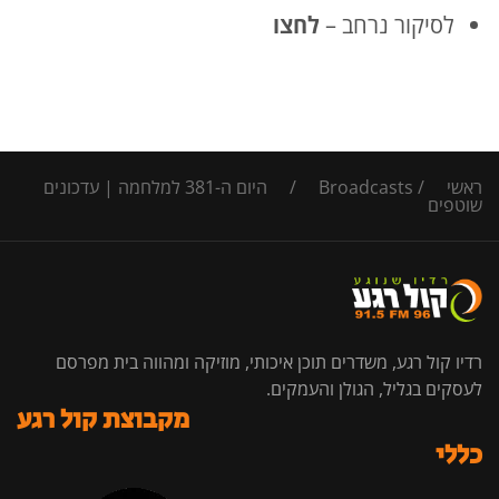
לסיקור נרחב –
ל
חצו
ראשי
/
Broadcasts
/
היום ה-381 למלחמה | עדכונים
שוטפים
רדיו קול רגע, משדרים תוכן איכותי, מוזיקה ומהווה בית מפרסם
לעסקים בגליל, הגולן והעמקים.
מקבוצת קול רגע
כללי