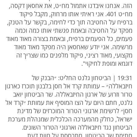
הזה. אנחנו איבדנו אתמול מח״ט, את אחסאן דקסה,
מח״ט 401. אני ראיתי אותו מרחוק, מקבל פיקוד
ברפיח על החטיבה תוך כדי לחימה, בקשר על הטנק,
מפקד על החטיבה ובאמת פגשתי אותו כמה וכמה
פעמים, כל הפעמים ברפיח, ובאמת בצורה מאוד מאוד
מרשימה. אני יודע שאחסאן היה מפקד מאוד מאוד
מקצועי, מאוד רציני, פיקוד מלפנים כמו שצריך זה
דוגמא ומופת לחיקוי".
19:31 | הביטחון גלנט החליט: ״הבנק של
חיזבאללה״ – עמותת קרד אל חסן בלבנון תוכרז כארגון
טרור וזרוע של ארגון החיזבאללה. שר הביטחון יואב
גלנט, חתם היום על הצו המוסיף את עמותת ״קרד אל
חסן״ לרשימת ארגוני הטרור המוכרזים של מדינת
ישראל, כחלק מהמערכה הכלכלית שמנהלת מערכת
הביטחון נגד חיזבאללה וארגוני הטרור השונים.
חתימת שר הביטחון, מתבססת על חוות דעת