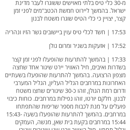
מ-30 כלי טיס בלתי מאוישים ששוגרו לעבר מדינת
ישראל. בהמשך ליירוט חמשת הכטב"מים לפני זמן
קצר, יצויין כי כלי הטיס שוגרו משטח לבנון
17:53 | חשד לכלי טיס עוין ביישובים גשר הזיו ונהריה
17:52 | אזעקות בשניר ומרום גולן
17:33 | בהמשך להתרעות שהופעלו לפני זמן קצר
בשדרות ואיבים, חיל האוויר יירט שיגור אחד שחצה
מצפון הרצועה. בהמשך להתרעות שהופעלו בשעתיים
האחרונות במרחבים הגליל העליון, הגליל המערבי
ודרום רמת הגולן, זוהו כ-30 שיגורים שחצו משטח
לבנון. חלקם יורטו, זוהו נפילות במרחבים. כוחות כיבוי
פועלים על מנת לכבות מספר שריפות שהתפתחו
במרחבים. בהמשך להתרעות שהופעלו בשעה 15:43-
15:44 במרחבים בקעת בית שאן, מנשה, העמקים
וגליל תחתון, חיל האוויר יירט שני שיגורים שנורו