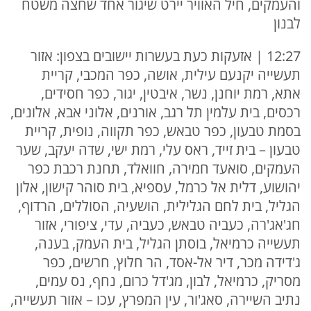
והעמקים, חיל האוויר יירט שיגור אחד שחצה משטח
לבנון
12:27 | אזעקות כעת בעשרות יישובים בצפון: אזור
תעשייה יקנעם עילית, אושה, כפר המכבי, קריית
אתא, רמת יוחנן, נשר, איבטין, יגור, כפר חסידים,
רכסים, בית עלמין תל רגב, אורנים, אלוני אבא, אלונים,
בסמת טבעון, כפר טבאש, כפר תקווה, נופית, קריית
טבעון – בית זייד, ראס עלי, רמת ישי, שדה יעקב, שער
העמקים, סואעד חמירה, חוואלד, תחנת רכבת כפר
יהושוע, דלית אל כרמל, עספיא, בית סוהר קישון, אלון
הגליל, בית לחם הגלילית, הושעיה, הסוללים, הרדוף,
חג'אג'רה, כעביה טבאש, כעביה, עדי, ציפורי, אזור
תעשייה כרמיאל, בוסתן הגליל, בית העמק, בענה,
ג'דידה מכר, דיר אל-אסד, הר חלוץ, חרשים, כפר
מסריק, כרמיאל, לבון, מג'דל כרום, נחף, נס עמים,
נתיב השיירה, סאג'ור, עין המפרץ, עכו – אזור תעשייה,