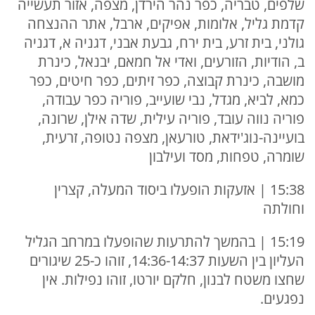
שלפים, טבריה, כפר נהר הירדן, מצפה, אזור תעשייה
קדמת גליל, אלומות, אפיקים, ארבל, אתר ההנצחה
גולני, בית זרע, בית ירח, גבעת אבני, דגניה א, דגניה
ב, הודיות, הזורעים, ואדי אל חמאם, יבנאל, כינרת
מושבה, כינרת קבוצה, כפר זיתים, כפר חיטים, כפר
כמא, לביא, מגדל, נבי שועייב, פוריה כפר עבודה,
פוריה נווה עובד, פוריה עילית, שדה אילן, שרונה,
בועיינה-נוג'ידאת, טורעאן, מצפה נטופה, זרעית,
שומרה, טפחות, מסד ועילבון
15:38 | אזעקות הופעלו ביסוד המעלה, קצרין
וחולתה
15:19 | בהמשך להתרעות שהופעלו במרחב הגליל
העליון בין השעות 14:36-14:37, זוהו כ-25 שיגורים
שחצו משטח לבנון, חלקם יורטו, זוהו נפילות. אין
נפגעים.