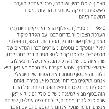
הצפון. טופלו במיון ושוחררו, פרט לאחד שהועבר
לאישפוז במחלקה כירורגית. הודעות נמסרו
למשפחותיהם
19:40 | מטכ״ל, רב-אלוף הרצי הלוי קיים היום (ב׳)
הערכת מצב וסיור בדרום לבנון עם מפקד פיקוד
הצפון, אלוף אורי גורדין, מפקד אוגדה 98, תת-אלוף
גיא לוי ומפקדים נוספים. מצורפים דבריו המלאים של
הרמטכ״ל: ״תקפנו קרוב ל-30 מטרות בכל רחבי לבנון,
שזה איזה סוג של מערכת הבנקאות של חיזבאללה,
׳קראצ׳ אלחסן׳, שהיא מקבלת את הכסף מאיראן, היא
מלווה והיא בסוף מממנת את הטרור של חיזבאללה.
אנחנו תוקפים בביירות שכבת פו״ש בכירה, ואתם
מטפלים פה בשכבת פו״ש הזוטרה יותר, וכל הדבר
הזה בסוף מביא למענה משלים כולל גם מול איראן
שבסופו של דבר מממנת, שולחת לפה אמל״ח, שולחת
אנשים. תדעו שמעל אנחנו מתעסקים גם עם הדבר