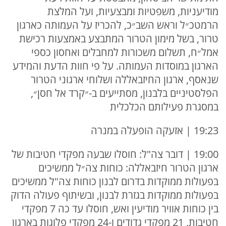
מודיעניות, משפטיות ומבצעיות, ועל המלצת
הרמטכ״ל וראש השב״כ, להכריז על העמותה כארגון
טרור, בשל מימון הטרור המתבצע באמצעות רכישת
אמל״ח, תשלום משכורות למחבלים ואחסון כספי
הארגון במוסדות העמותה. על פי חוות הדעת והמידע
שנאסף, ארגון החיזבאללה ושלוחי ארגוני הטרור
הפלסטיניים בלבנון, מסתייעים ב-״קרד אל חסן״,
במסגרת פעילותם הכלכלית
19:23 | אזעקה הופעלה במנרה
19:00 | דובר צה"ל: חוסלו שבעה מפקדי חטיבות של
ארגון הטרור חיזבאללה: כוחות צה״ל ממשיכים
בפעולות ממוקדות בדרום לבנון כוחות צה"ל ממשיכים
בפעולות ממוקדות בגזרת לבנון, ובשיתוף פעולה הדוק
בין כוחות אוויר מודיעין ואש, חוסלו עד כה 7 מפקדי
חטיבות, 21 מפקדי גדודים ו-24 מפקדי פלוגות בארגון