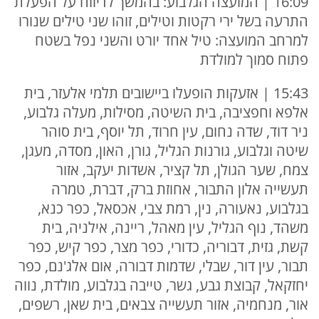
16:09 | המועצה הגלבוע: בהמשך לדיווח על הפעלת
התרעה בשל ירי רקטות וטילים, זוהו שני טילים שנורו
למרחב המועצה: טיל אחד יורט והשני נפל בשטח
פתוח סמוך למולדת
15:43 | אזעקות הופעלו ביישובים תלמי אלעזר, בית
אלפא וחפציבה, בית השיטה, מסילות, מעלה גלבוע,
ניר דוד, שדה נחום, עין חרוד, תל יוסף, בית סוהר
שיטה וגלבוע, גורנות הגליל, גורן, האון, מסדה, מעגן,
צמח, שער הגולן, תל קציר, אשדות יעקב, אזור
תעשייה אלון התבור, אחוזת ברק, דברת, טמרה
בגלבוע, נאעורה, נין, רמת צבי, אכסאל, כפר כנא,
משהד, נוף הגליל, עין מאהל, ריינה, אילניה, בית
קשת, גזית, דבוריה, כדורי, כפר מצר, כפר קיש, כפר
תבור, עין דור, שבלי, שדמות דבורה, אום אלג'נם, כפר
יחזקאל, קבוצת גבע, גשר, טייבה בגלבוע, מולדת, נווה
אור, מנחמיה, אזור תעשייה צבאים, בית שאן, רשפים,