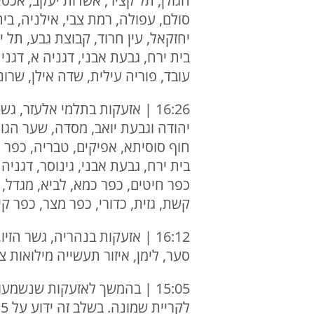
הגולן, תל קציר, אשדות יעקב, אכסא
סולם, עפולה, רמת צבי, אילניה, בית
יחזקאל, עין חרוד, קבוצת גבע, תל י
בית ירח, גבעת אבני, דגניה א, דגני
עובד, פוריה עילית, שדה אילן, שרו
16:26 | אזעקות בתלמי אלעזר, 
יהודה וגבעת יואב, מסדה, שער הגולן,
חוף סוסיתא, אפיקים, טבריה, כפר נ
בית ירח, גבעת אבני, גינוסר, דגניה
כפר חיטים, כפר כמא, לביא, מגדל, נ
קשת, גזית, כדורי, כפר מצר, כפר קי
16:12 | אזעקות בנהריה, גשר הז
סער, לימן, איזור תעשייה מילואות צפ
ל