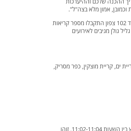
הליך ההכנה שלכם וההיערכות
 וכמובן, אמון מלא בצה"ל".
14:13 | כיבוי: לוחמי האש מגיבים למספר קריאות לאחר המטח האחרון לקריית שמונה. במוקד 102 צפון התקבלו מספר קריאות
ל גולן מגיבים לאירועים
יית ים, קריית מוצקין, כפר מסריק,
11:18 | דובר צה"ל: בהמשך להתרעות שהופעלו במרחבים הגליל העליון, מרכז הגליל, המפרץ בין השעות 11:02-11:04, זוהו