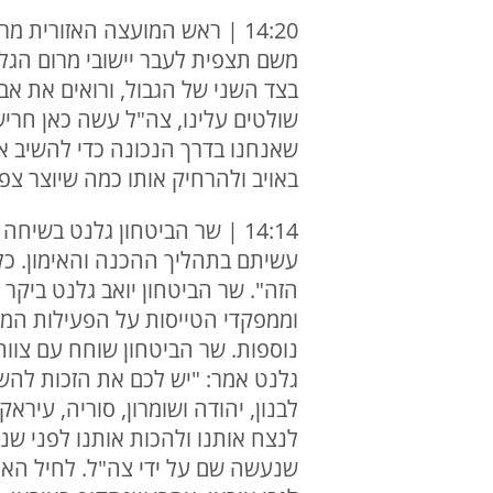
14:20 | ראש המועצה האזורית 
משם תצפית לעבר יישובי מרום הגלי
בצד השני של הגבול, ורואים את אב
שולטים עלינו, צה"ל עשה כאן חריש
שאנחנו בדרך הנכונה כדי להשיב את
באויב ולהרחיק אותו כמה שיוצר צפו
14:14 | שר הביטחון גלנט בשי
עשיתם בתהליך ההכנה והאימון. כל 
הזה". שר הביטחון יואב גלנט ביקר
וממפקדי הטייסות על הפעילות המב
נוספות. שר הביטחון שוחח עם צוו
גלנט אמר: "יש לכם את הזכות להש
לבנון, יהודה ושומרון, סוריה, עירא
לנצח אותנו ולהכות אותנו לפני שנ
שנעשה שם על ידי צה"ל. לחיל האווי