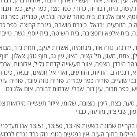
ל, עין מאהל, אזור תעשייה אלון התבור, אחוזת ברק, דברת,
 קשת, גזית, דבוריה, כדורי, כפר מצר, כפר קיש, כפר תבור,
וסף, אום אלג'נם, בית סוהר שיטה וגלבוע, טבריה, כפר נהר 
ה ב, הזורעים, יבנאל, כינרת מושבה, כינרת קבוצה, כפר כמ
נה, בית אלפא וחפציבה, בית השיטה, בית יוסף, גשר, טייבה
גשר, ירדנה, נווה אור, מנחמיה, אשדות יעקב, חמת גדר, מבוא
 צמח, מעגן, תל קציר, האון, עין גב, חוף גולן, צאלון, חוף 
הר הירדן, מצפה, אזור תעשייה קדמת גליל, אלומות, ארבל
 א, דגניה ב, הודיות, הזורעים, ואדי אל חמאם, יבנאל, כינר
בי שועייב, פוריה כפר עבודה, פוריה נווה עובד, פוריה עיל
ש, כפר תבור, עין דור, שבלי, שדמות דבורה, אום אלג'נם
יו, סער, בצת, לימן, מצובה, שלומי, איזור תעשייה מילואות צפו
ון, שבי ציון, מזרעה, כברי
15:05 | בהמשך לאזעקות שנשמעו בק
קריית שמונה. בשלב זה ידוע על 5 נפילות בתוך העיר. אין נפגעים בגוף. נזק כב