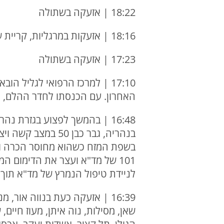
18:22 | אזעקה בשתולה
18:16 | אזעקות במרגליות, קריית שמונה, משגב עם, כפר גלעדי ותל חי
17:23 | אזעקה בשתולה
האחרון. עם הכנסתו לחדר ההלם, הו
16:48 | בהמשך לפצוע בגזרת נ
בנהריה, גבר כבן 
בשפת המזח כשהוא מחוסר הכרה וס
101 של מד"א ועצר את הדימום 
לניידת טיפול הנמרץ של מד"א תוך כ
16:39 | אזעקה כעת בנווה אור,
שאן, מסילות, נוה איתן, מעוז חיים