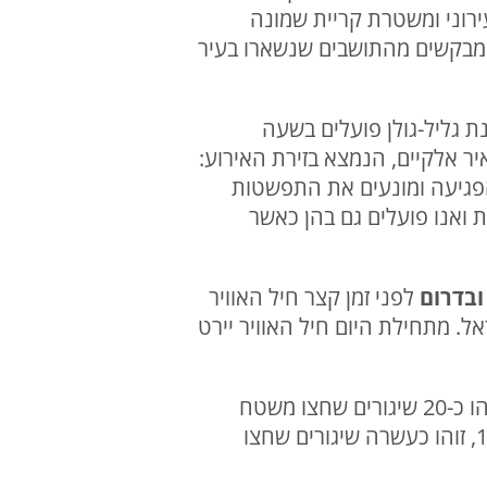
ירוני ומשטרת קריית שמונה
ו מבקשים מהתושבים שנשארו בעיר
ונה – שרפה פרצה במקום. 8 צוותי כיבוי מתחנת גליל-גולן פועלים בשעה
ר אלקיים, הנמצא בזירת האירוע:
הפגיעה ומונעים את התפשטות
 ואנו פועלים גם בהן כאשר
ובדרום
לפני זמן קצר חיל האוויר
. מתחילת היום חיל האוויר יירט
14:17 | דובר צה"ל: בהמשך להתרעות שהופעלו במרחב הקריות בין השעות 13:40-13:42, זוהו כ-20 שיגורים שחצו משטח
לבנון, חלקם יורטו. בהמשך להתרעות שהופעלו במרחב קריית שמונה בין השעות 13:49-13:51, זוהו כעשרה שיגורים שחצו