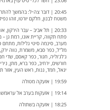
23:06 | חשד לכלי טיס עוין באדמית ויערה
משטח לבנון, חלקם יורטו, זוהו נפי
20:33 | תל אביב – עבר הירקון,
פתח תקווה, קריית אונו, רמת גן – 
מערב, סינמה סיטי גלילות, מתחם פי 
מל"ל, כפר סבא, משמרת, נווה ירק, ע
ג'לג'וליה, חגור, כפר קאסם, שדי חמד
חורשים, ירחיב, כפר ברא, מתן, נירי
יגאל, חמד, גנות, ראש העין, אזור
19:59 | אזעקה מטולה
19:14 | אזעקות בערב אל עראמשה ואדמית
18:25 | אזעקה בשתולה