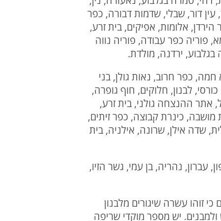
 דחי, טמרה בגלבוע, נאעורה, נין,
 עין דור, שבלי, שדמות דבורה, כפר
הירדן, אלומות, אפיקים, בית זרע,
א, פוריה כפר עבודה, פוריה נווה
 בגלבוע, ירדנה, מולדת.
 חמה, כפר חרוב, נאות גולן, בני
כורסי, לבנון, חלוקים, חוף גופרה,
, אתר ההנצחה גולני, בית זרע,
ת מושבה, כינרת קבוצה, כפר זיתים,
ית, שדה אילן, שרונה, אילניה, בית
ן, עברון, נהריה, בן עמי, גשר הזיו,
ריית שמונה בשעות 13:49, 13:50, 13:51 אנו מעדכנים כי זוהו עשרה שיגורים מלבנון
ד נגרם לרכוש ולמבנים. יש מספר מוקדי שריפה