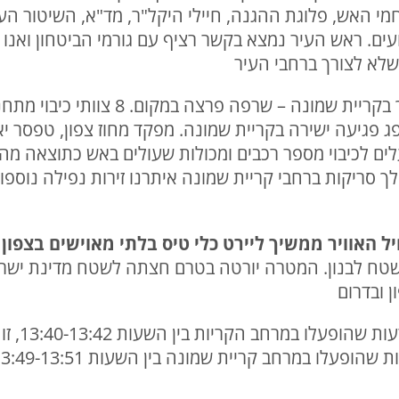
וחמי האש, פלוגת ההגנה, חיילי היקל"ר, מד"א, השיטור הע
ועים. ראש העיר נמצא בקשר רציף עם גורמי הביטחון ואנ
שלא לצורך ברחבי העיר
14:58 | פגיעה ישירה במבנה מוסך בקריית שמ
גיעה ישירה בקריית שמונה. מפקד מחוז צפון, טפסר יאי
לים לכיבוי מספר רכבים ומכולות שעולים באש כתוצאה מ
 סריקות ברחבי קריית שמונה איתרנו זירות נפילה נוספות
 האוויר ממשיך ליירט כלי טיס בלתי מאוישים בצפון 
משטח לבנון. המטרה יורטה בטרם חצתה לשטח מדינת ישראל
 ובדרום