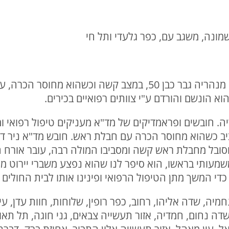
17:10 | למרכז הרפואי לגליל הובא מנהריה גבר כבן 50, במצב קש
א הונשם והורדם ע"י צוותים רפואיים בכירים.
הריה. חובשים ופראמדיקים של מד"א מעניקים טיפול רפואי ו
50 במצב קשה ויציב כשהוא מחוסר הכרה עם חבלת ראש. חובש מד"א ני
ובל מחבלת ראש קשה ומסביבו המולה רבה, עובר אורח 
המשמעותי בראשו, הוא סיפר לנו שהוא נפצע משברי יירוט 
די המשך מתן הטיפול הרפואי ופינינו אותו לבית החולים 
 מנחמיה, שדה אליהו, רחוב, כפר רופין, שלוחות, חוות עדן, ע
, שדה נחום, חמדיה, אזור תעשייה צבאים, גני חוגה, תל תא