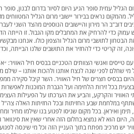
מרום הגליל עמית סופר הגיע היום לסיור בדרום לבנון, סופ
ל. מהמקום נראים בבירור יישובי מרום הגליל המטווחים 
יבים דוב"ב הר מירון והיישובים הנוספים מהצד השני לעב
 עמוק כדי להרחיק את המחבלים מקו הגבול. זו הייתה הד
 הבטחון לתושבי מרום הגליל והצפון כולו. אנחנו מבקשי
נה, זה קריטי כדי להחזיר את התושבים שלנו הבייתה, וכדי
חה עם טייסים ואנשי הצוותים הטכניים בבסיס חיל האוויר: ״
מי שחלם לפני שנה לנצח אותנו ולהכות אותנו – שילם מ
 היום בבסיס חצרים של חיל האוויר. השר קיבל סקירה ממפ
צעית בכל זירות הלחימה ועל הגברת המוכנות לאפשרות 
תי האוויר והקרקע, והביע את הערכתו על הפעילות העצי
תתף במלחמת שבע החזיתות ובכל החזיתות האלה צה"ל נמ
ק, תימן ואיראן. בכל מקום שניסו לפגוע בנו שילמו מחיר ומח
ה, היום הוא לא נמצא בחלום הזה אחרי שאין את סינוואר 
ר יש מרכיב מפתח בתוך העניין הזה וכל מי שינסה לפגוע ב