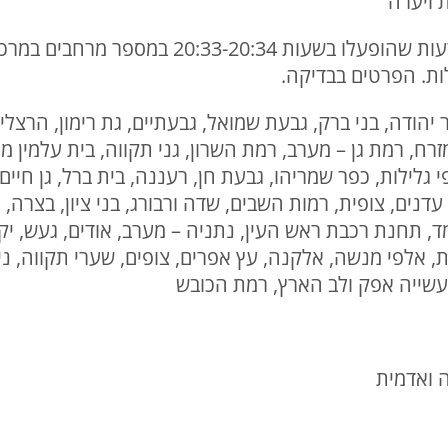
20:45 | דובר צה״ל: בהמשך להתרעות שהופעלו ב
לות. הפרטים בבדיקה.
 אור יהודה, בני ברק, גבעת שמואל, גבעתיים, גת רימון, הרצלי
מזרח, רמת גן – מערב, רמת השרון, גני תקווה, בית עלמין
גלילות, כפר שמריהו, גבעת חן, רעננה, בית ברל, גן חיים, 
דנים, צופית, רמות השבים, שדה ורבורג, בני ציון, בצרה, 
, תחנת רכבת ראש העין, נתניה – מערב, אודים, געש, יקום, מ
ת, אלפי מנשה, אלקנה, עץ אפרים, צופים, שערי תקווה, ניר 
 תעשייה אפק ולב הארץ, רמת הכובש