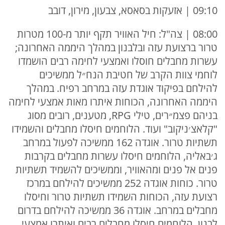
09:10 | אזעקות בסאסא, צבעון, מירון, דובב
08:00 | צה"ל: חיל האוויר תקף יותר מ-100 מטרות
טרור ברצועת עזה ובלבנון במהלך היממה האחרונה;
עשרות מחבלים חוסלו ואמצעי לחימה רבים הושמדו
לוחמי צוות הקרב של חטיבת הנח״ל ממשיכים
להילחם בפיקוד אוגדת עזה במרחב רפיח. במהלך
היממה האחרונה, הכוחות איתרו מאות אמצעי לחימה
בניהם פצמ״רים, טילי RPG, מטענים, רובים מסוג
"קלאצ׳ניקוב" ועוד. הלוחמים חיסלו מחבלים והשמידו
תשתיות טרור. אוגדה 162 ממשיכה לפעול במרחב
ג׳באליה, הלוחמים חיסלו עשרות מחבלים בקרבות
פנים אל פנים ומהאוויר, וממשיכים להשמיד תשתיות
טרור. כוחות אוגדה 252 ממשיכים להילחם במרכז
רצועת עזה, הכוחות השמידו תשתיות טרור וחיסלו
מחבלים במרחב. אוגדה 36 ממשיכה להילחם בדרום
לבנון, הלוחמים חיסלו מחבלים רבים ואיתרו אמצעי