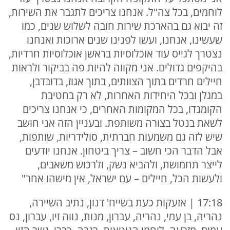
לוחמים, בכל צה"ל. אנחנו צריכים לתגבר את השירות,
זה יבוא גם בהארכת שירות חובה לשלוש שנים, כמו
שעשינו, אנחנו, ועשו לפנינו שנים ארוכות ואנחנו
נצטרך לגייס עוד אוכלוסיות בראשן אוכלוסיות חרדיות,
בהיקפים גדולים. אני מקווה להיות פה בביקור ולראות
חיילים חרדים בתוך הצוותים, בתוך אגוז, בדובדבן,
במגלן ובכל היחידות האחרות, לא רק בחטיבת
הקומנדו, בכל המקומות האחרים, כי אנחנו צריכים
לשאת בנטל בצורה משותפת. ובעניין הזה אני חושב
שיש לזה גם משמעות חברתית, סולידריות, שותפות,
אבל הדבר הכי חשוב – צריך ביטחון. אנחנו יודעים
לייצר תחמושת, ולהביא נשק, ולרכוש משאבים,
ולעשות הכל, חיילים – עם ישראל, אין מישהו אחר"
17:18 | אזעקות כעת בשייח' דנון, נתיב השיירה,
נהריה, בן עמי, נהריה, עברון, מנות, נווה זיו, עברון, נס