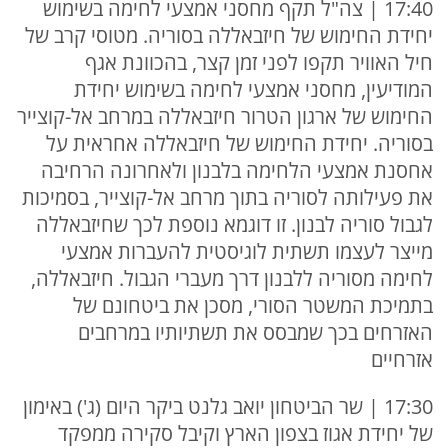
17:40 | צה"ל תקף מחסני אמצעי לחימה בשימוש
יחידת החימוש של חיזבאללה בסוריה. מטוסי קרב של
חיל האוויר תקפו לפני זמן קצר, בהכוונת אגף
המודיעין, מחסני אמצעי לחימה בשימוש יחידת
החימוש של ארגון הטרור חיזבאללה במרחב אל-קוצייר
בסוריה. יחידת החימוש של חיזבאללה אחראית על
אחסנת אמצעי הלחימה בלבנון ולאחרונה הרחיבה
את פעילותה לסוריה בתוך מרחב אל-קוצייר, בסמיכות
לגבול סוריה לבנון. זו דוגמא נוספת לכך שחיזבאללה
מייצר לעצמו תשתית לוגיסטית להעברות אמצעי
לחימה מסוריה ללבנון דרך מעברי הגבול. חיזבאללה,
בתמיכת המשטר הסורי, מסכן את ביטחונם של
האזרחים בכך שמבסס את תשתיותיו במרחבים
אזרחיים
17:30 | שר הביטחון יואב גלנט ביקר היום (ג') באימון
של יחידת אגוז בצפון הארץ וקיבל סקירה ממפקד