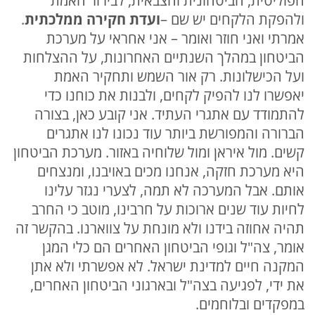
הפוליטית, הביטחונית והצבאית, לבירור האמת
ולהפקת הלקחים יש שם –
ועדת חקירה ממלכתית
.
אמרתי ואני חוזר ואומר – אני אחראי על מערכת
הביטחון במהלך השנתיים האחרונות, על ההצלחות
ועל הכישלונות. רק אור השמש ותחקיר האמת
יאפשרו לנו להפיק לקחים, ולבנות את כוחנו כדי
להתמודד עם אתגרי העתיד. אני קובע כאן, בצורה
הברורה והמפורשת ביותר עוד נכונו לנו אתגרים
קשים. מול איראן ומול שלוחיה באזור. מערכת הביטחון
היא מערכת חזקה, אנחנו מכים באויבנו, ומנצחים
אותם. אבל המערכה לא תמה, לצערי נגזר עלינו
לחיות עוד שנים ארוכות על חרבינו, מוטב כי החרב
תהיה אחוזה בידנו ולא מונחת על צווארנו. בהקשר זה
אומר, צה"ל וגופי הביטחון האחרים הם כלי המגן
המקנה חיים למדינת ישראל. לא אפשרתי ולא אתן
את ידי, לפגיעה בצה"ל ובארגוני הביטחון האחרים,
במפקדים ובלוחמים.