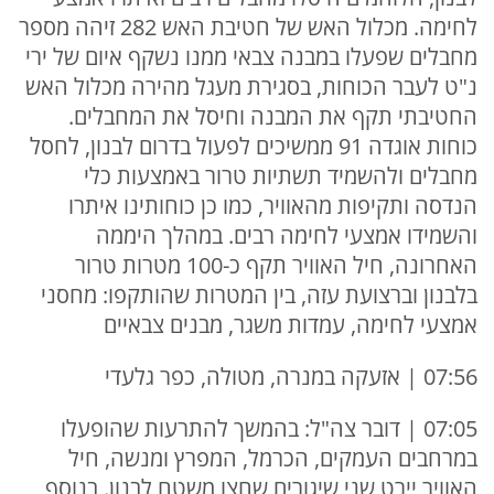
לחימה. מכלול האש של חטיבת האש 282 זיהה מספר
מחבלים שפעלו במבנה צבאי ממנו נשקף איום של ירי
נ"ט לעבר הכוחות, בסגירת מעגל מהירה מכלול האש
החטיבתי תקף את המבנה וחיסל את המחבלים.
כוחות אוגדה 91 ממשיכים לפעול בדרום לבנון, לחסל
מחבלים ולהשמיד תשתיות טרור באמצעות כלי
הנדסה ותקיפות מהאוויר, כמו כן כוחותינו איתרו
והשמידו אמצעי לחימה רבים. במהלך היממה
האחרונה, חיל האוויר תקף כ-100 מטרות טרור
בלבנון וברצועת עזה, בין המטרות שהותקפו: מחסני
אמצעי לחימה, עמדות משגר, מבנים צבאיים
07:56 | אזעקה במנרה, מטולה, כפר גלעדי
07:05 | דובר צה"ל: בהמשך להתרעות שהופעלו
במרחבים העמקים, הכרמל, המפרץ ומנשה, חיל
האוויר יירט שני שיגורים שחצו משטח לבנון. בנוסף,