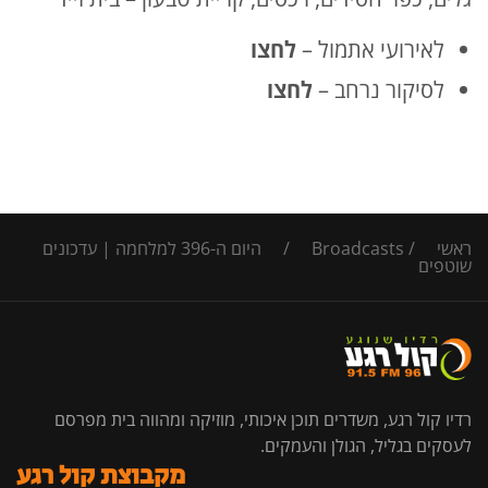
לאירועי אתמול –
לחצו
לסיקור נרחב –
ל
חצו
ראשי
/
Broadcasts
/
היום ה-396 למלחמה | עדכונים
שוטפים
רדיו קול רגע, משדרים תוכן איכותי, מוזיקה ומהווה בית מפרסם
לעסקים בגליל, הגולן והעמקים.
מקבוצת קול רגע