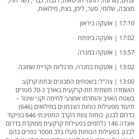
עמים, מזרעה, לוחמי הגיטאות, רגבה, כברי, גשר הזיו,
מצובה, שלומי, סער, לימן, בצת, מילואות,
17:10 | אזעקה ביראון
17:02 | אזעקה ביפתח
13:57 | אזעקה במנרה
13:02 | אזעקות במנרה, מרגליות וקריית שמונה
13:00 | צה"ל: בשטחים הסבוכים ובתת-קרקע:
הושמדה תשתית תת-קרקעית באורך כ-70 מטרים
בשטח האויב והוחרמו אמצעי לחימה וקני שיגור –
תיעוד מפעילות כוחות הצנחנים במילואים (646)
בדרום לבנון. כוחות צוות הקרב החטיבתי 646 בפיקוד
אוגדה 146 נלחמים בפעילות קרקעית ממוקדת בדרום
לבנון. בפעילות הכוחות פעלו בלב מספר כפרים בהם