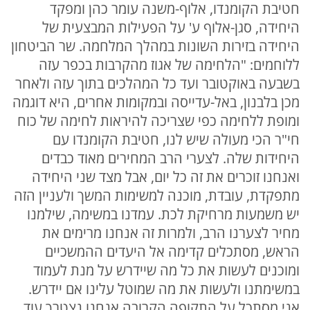
חטיבת הקומנדו, אלוף-משנה עומר כהן ומפקד
היחידה, סגן-אלוף ע' על הפעילות המבצעית של
היחידה בזירות השונות במהלך המלחמה. שר הביטחון
ללוחמים: "הלחימה של אגוז מהקרבות בכפר עזה
בשבעה באוקטובר ועד כל המהלכים בתוך עזה ולאחר
מכן בלבנון, באל-עדייסה ובמקומות אחרים, היא דוגמה
ומופת ללחימה כפי שצריכה להיראות לחימה של כוח
חי"ר הכי מעולה שיש לנו, חטיבת הקומנדו עם
היחידות שלה. לצערי הרב המחירים מאוד כבדים
ואנחנו זוכרים את זה כל יום, אבל מצד שני היחידה
מתפקדת, עובדת, מוכנה למשימות המשך ולעניין הזה
יש משמעות מרחיקת לכת. עמדנו במשימה, שילמנו
מחיר לצערנו הרב, ולמרות זה אנחנו מרימים את
הראש, מסתכלים קדימה אל היעדים ההמשכיים
ומוכנים לעשות את כל מה שיידרש על מנת לעמוד
במשימתנו ולעשות את מה שמוטל עלינו אם יידרש.
אני מסתכל על התקופה הקרובה אנחנו נצטרך עוד