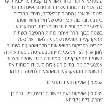
פשטו על איתורי טרור לאור אינדיקציות מודיעניות. עד
כה השמידו הכוחות עשרות מבנים צבאיים ומתחמי
כינוס של ארגון הטרור חיזבאללה, חיסלו מחבלים
בקרבות ובהכוונת כלי טיס של חיל האוויר ואיתרו
אמצעי לחימה ותשתיות טרור רבות. בתת-קרקע,
בשטח סבוך והררי איתרו כוחות החטיבה תשתית
תת-קרקעית מסועפת שמגיעה לאורך של כ-70
מטרים. בסריקות בתוואי אותר חדר ואמצעים לשהייה
לזמן ארוך לצד אמצעי לחימה. בפשיטה נוספת אותרה
תשתית תת-קרקעית נוספת ובה חדרי שהייה ומצבור
אמצעי לחימה. בסיום הפעילות השמידו הכוחות את
התשתיות התת-קרקעיות ואמצעי הלחימה הוחרמו
12:52 | אזעקה כעת במרגליות
10:35 | אזעקות כעת ביישובים ברעם, ג'ש, כרם בן
זימרה, דלתון קדיתא