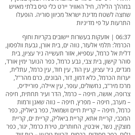
במהלך הלילה, חיל האוויר יירט כלי טיס בלתי מאויש
שחצה לשטח מדינת ישראל מכיוון סוריה. הופעלו
התרעות על פי מדיניות
06:37 | אזעקות בעשרות יישובים בקריות וחוף
הכרמל: תלמי אלעזר, נווה ים, בית אורן, גבעת וולפסון,
דלית אל כרמל, עספיא, אזור תעשייה ניר עציון, בית
סוהר קישון, בית צבי, גבע כרמל, כפר הנוער ימין אורד,
מגדים, ניר עציון, עין הוד, עין חוד, עין כרמל, עתלית,
יערות הכרמל, כלא דמון, דור, הבונים, כרם מהר"ל,
מרכז מיר"ב, נחשולים, עופר, עין איילה, פוריידיס,
צרופה, אושה, חיפה – כרמל, הדר ועיר תחתית, חיפה
– מערב, חיפה – מפרץ, חיפה – נווה שאנן ורמות
כרמל, חיפה – קריית חיים ושמואל, כפר ביאליק, כפר
המכבי, קריית אתא, קריית ביאליק, קריית ים, קריית
מוצקין, נשר, איבטין, החותרים, טירת כרמל, יגור, כפר
גלים, כפר חסידים, רכסים, קריית טבעון – בית זייד