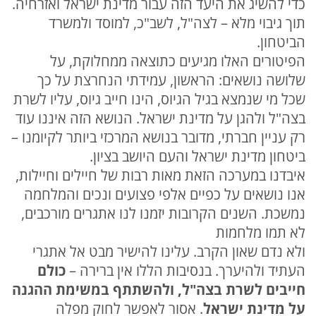
כדי להשיג את היעד הזה עבור מדינת ישראל ואזרחיה.
תוך גיבוי מלא – לצה"ל, לשב"כ, למוסד ולמשרד
הביטחון.
הפיטורים האלו מגיעים כתוצאה ממחלוקת, על
שלושה נושאים: הראשון, עמידתי הנחרצת על כך
שכל מי שנמצא בגיל הגיוס, הינו חייב גיוס, עליו לשרת
בצה"ל ולהגן על מדינת ישראל. הנושא הזה איננו עוד
רק עניין חברתי, מדובר בנושא המרכזי ביותר לקיומנו –
ביטחון מדינת ישראל והעם היושב בציון.
איבדנו במערכה הזאת מאות רבות של חיילים וחיילות,
אנו נושאים על כפיים אלפי פצועים ונכים והמלחמה
נמשכת. השנים הקרובות יזמנו לנו אתגרים מורכבים,
לא תמו מלחמות
ולא נדם שאון הקרב. עלינו להישיר מבט אל אתגרי
העתיד ולהיערך. בנסיבות הללו אין ברירה –
כולם
חייבים לשרת בצה"ל, ולהשתתף במשימת ההגנה
על מדינת ישראל
. אסור לאפשר לחוק מפלה