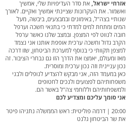
אזרחי ישראל,
את סדר העדיפויות שלי, אמשיך
ואשמור. את העקרונות שציינתי אמשיך ואקיים. לאורך
שנותיי בצה"ל, באימונים ובמבצעים, ביבשה, מעל
המים ומתחת למים למדתי כי בתנאי חשכה וערפל
חובה לנווט לפי המצפן. ובמצב שלנו כאשר ערפל
הקרב גדול וחשכה ערכית אופפת אותנו אני נצמד
למצפן תקוותי כי בנוסף למערכת הביטחון, שזו דרכה
מאז ומעולם, יאמצו את הדרך הזו גם נבחרי הציבור. זה
נכון עניינית וזה נכון ערכית ומוסרית.
כאן במעמד הזה, אני מבקש להצדיע לנופלים ולבני
משפחותיהם לפצועים ולנכים לחטופים
ולמשפחותיהם וללוחמי צה"ל באשר הם.
אני סומך עליכם ומצדיע לכם
20:00 | דרמה פוליטית: ראש הממשלה נתניהו פיטר
את שר הביטחון גלנט