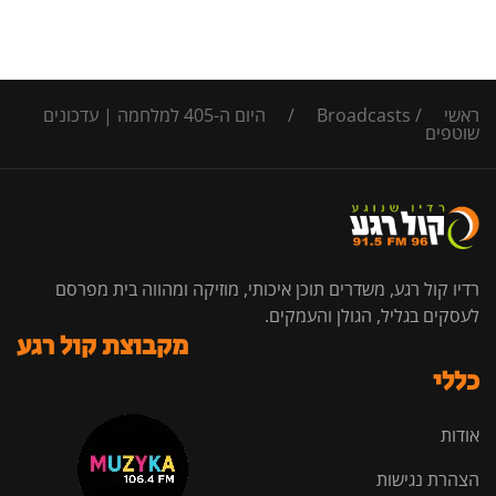
ראשי
/
Broadcasts
/
היום ה-405 למלחמה | עדכונים
שוטפים
רדיו קול רגע, משדרים תוכן איכותי, מוזיקה ומהווה בית מפרסם
לעסקים בגליל, הגולן והעמקים.
מקבוצת קול רגע
כללי
אודות
הצהרת נגישות