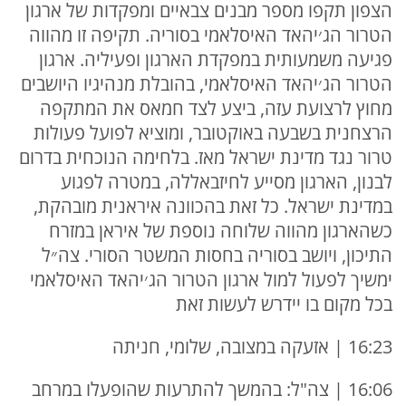
הצפון תקפו מספר מבנים צבאיים ומפקדות של ארגון
הטרור הג׳יהאד האיסלאמי בסוריה. תקיפה זו מהווה
פגיעה משמעותית במפקדת הארגון ופעיליה. ארגון
הטרור הג׳יהאד האיסלאמי, בהובלת מנהיגיו היושבים
מחוץ לרצועת עזה, ביצע לצד חמאס את המתקפה
הרצחנית בשבעה באוקטובר, ומוציא לפועל פעולות
טרור נגד מדינת ישראל מאז. בלחימה הנוכחית בדרום
לבנון, הארגון מסייע לחיזבאללה, במטרה לפגוע
במדינת ישראל. כל זאת בהכוונה איראנית מובהקת,
כשהארגון מהווה שלוחה נוספת של איראן במזרח
התיכון, ויושב בסוריה בחסות המשטר הסורי. צה״ל
ימשיך לפעול למול ארגון הטרור הג׳יהאד האיסלאמי
בכל מקום בו יידרש לעשות זאת
16:23 | אזעקה במצובה, שלומי, חניתה
16:06 | צה"ל: בהמשך להתרעות שהופעלו במרחב