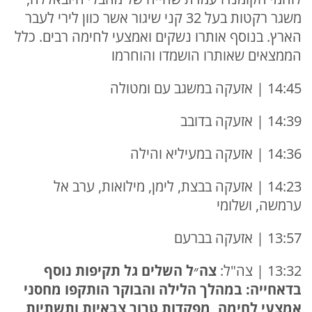
משגר רקטות בעל 32 קני שיגור אשר כוון לירי לעבר
הארץ. בנוסף אותרו נשקים ואמצעי לחימה רבים. כלל
הממצאים שאותרו הושמדו והוחרמו
14:45 | אזעקה במשגב עם ומטולה
14:39 | אזעקה בדובב
14:36 | אזעקה במעיליא והילה
14:23 | אזעקה בבצת, לימן, מילואות, ערב אל
ערמשה, ושלומי
13:57 | אזעקה בברעם
13:32 | צה"ל:
צה״ל השלים גל תקיפות נוסף
בדאחייה: במהלך הלילה והבוקר הותקפו מחסני
אמצעי לחימה, מפקדות טרור צבאיות ותשתיות