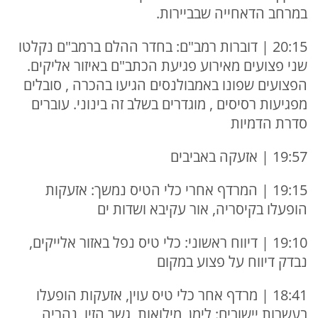
במרחב הדאחייה שבביירות.
20:15 | דוברות רמב"ם: בחדר ההלם ברמב"ם נקלטו
שני פצועים מאירוע פגיעת הכתב"ם באיזור אליקים.
הפצועים שפונו באמבולנסים הגיעו בהכרה , סובלים
מפגיעות רסיסים , מוגדרים בשלב זה בינוני. עוברים
סדרת הדמיות
19:57 | אזעקה באביבים
19:15 | המרדף אחרי כלי הטיס נמשך: אזעקות
הופעלו בקיסריה, אור עקיבא ושדות ים
19:10 | דיווח ראשוני: כלי טיס נפל באזור אלייקים,
נבדק דיווח על פצוע במקום
18:41 | מרדף אחר כלי טיס עוין, אזעקות הופעלו
בעשרות יישובים: לימן, מילואות, גשר הזיו, נהריה,