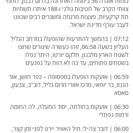
כוחות אוגדה 36 ביממה האחרונה בדרום לבנון, לוחמי
צוותי הקרב של חטיבות גולני ו-188 איתרו תשתיות
תת קרקעיות, פצצות מרגמה ומשגרים רבים שכוונו
לעבר עורף מדינת ישראל.
07:12 | בהמשך להתרעות שהופעלו במרחב הגליל
העליון בשעה 06:58, זוהו כעשרה שיגורים שחצו
לשטח הארץ מלבנון. חלקם יורטו, היתר נפלו
בשטחים פתוחים, עד כה לא דווח על נפגעים
06:59 | אזעקות הופעלו בספסופה – כפר חושן, אור
הגנוז, בר יוחאי, מרכז אזורי מרום גליל, דוב"ב, צבעון,
סאסא
06:30 | אזעקות בחולתה, יסוד המעלה, לה החוםה
ורמות נפתלי
06:00 | דובר צה״ל: חיל האוויר יירט לפני זמן קצר,