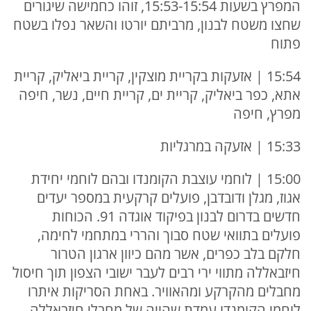
המפרץ בשעות 15:53-15:54, זוהו כחמישה שיגורים
שחצו משטח לבנון, מרביתם יורטו והשאר נפלו בשטח
פתוח
15:54 | אזעקות בקריית מוצקין, קריית ביאליק, קריית
אתא, כפר ביאליק, קריית ים, קריית חיים, נשר, חיפה
מפרץ, חיפה
15:33 | אזעקה במרגליות
15:00 | לוחמי עוצבת הקומנדו ובהם לוחמי יחידת
אגוז, מגלן ודובדבן, פועלים קרקעית במספר יעדים
חדשים בדרום לבנון בפיקוד אוגדה 91. הכוחות
פועלים בתוואי שטח סבוך והררי במתחמי לחימה,
חלקם בלב כפרים, אשר מהם כיוון ארגון הטרור
חיזבאללה מתווי ירי רבים לעבר ישובי הצפון תוך חיסול
מחבלים מהקרקע ומהאוויר. באחת הסריקות איתרו
לוחמי הקומנדו עמדת שהייה של מחבלי חיזבאללה,