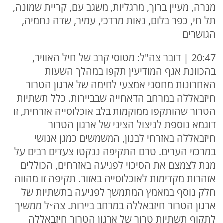
מנרה, מעיין ברוך, מרגליות, משגב עם, קריית שמונה,
תל חי, כפר בלום, נאות מרדכי, עמיר, שדה נחמיה,
הגושרים
20:47 | דובר צה"ל: מטוסי קרב של חיל האוויר,
בהכוונת אגף המודיעין תקפו במהלך השעות
האחרונות מחסני אמצעי לחימה של ארגון הטרור
חיזבאללה במרחב הדאחייה שבביירות. כלל תשתיות
הטרור שהותקפו ממוקמות בלב אוכלוסייה אזרחית, זו
דוגמא נוספת לניצול הציני של ארגון הטרור
חיזבאללה באזרחי לבנון, המשמשים כמגן אנושי
במרכזי הערים. טרם התקיפה ננקטו צעדים רבים על
מנת לצמצם את הסיכוי לפגיעה באזרחים, הכוללים
אזהרות מקדימות לאוכלוסייה באזור. תקיפה זו מהווה
חלק נוסף במאמץ המתמשך לפגיעה בתשתיות של
ארגון הטרור חיזבאללה במרחב ביירות. צה״ל ממשיך
לתקוף תשתיות טרור של ארגון הטרור חיזבאללה