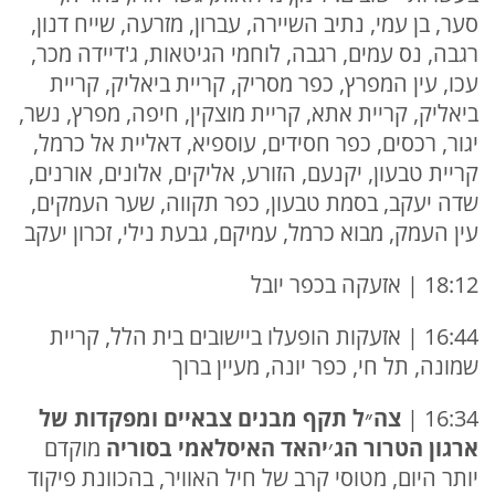
סער, בן עמי, נתיב השיירה, עברון, מזרעה, שייח דנון,
רגבה, נס עמים, רגבה, לוחמי הגיטאות, ג'דיידה מכר,
עכו, עין המפרץ, כפר מסריק, קריית ביאליק, קריית
ביאליק, קריית אתא, קריית מוצקין, חיפה, מפרץ, נשר,
יגור, רכסים, כפר חסידים, עוספיא, דאליית אל כרמל,
קריית טבעון, יקנעם, הזורע, אליקים, אלונים, אורנים,
שדה יעקב, בסמת טבעון, כפר תקווה, שער העמקים,
עין העמק, מבוא כרמל, עמיקם, גבעת נילי, זכרון יעקב
18:12 | אזעקה בכפר יובל
16:44 | אזעקות הופעלו ביישובים בית הלל, קריית
שמונה, תל חי, כפר יונה, מעיין ברוך
16:34 |
צה״ל תקף מבנים צבאיים ומפקדות של
ארגון הטרור הג׳יהאד האיסלאמי בסוריה
מוקדם
יותר היום, מטוסי קרב של חיל האוויר, בהכוונת פיקוד