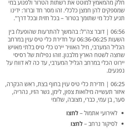
חלק מהמאמץ למוטט את רשתות הטרור ולפגוע במי
שמספקים להן חמצן כלכלי. זהו מסר חד וברור: ידינו
תגיע לכל מי שתומך בטרור – בכל חזית ובכל דרך".
06:56 | דובר צה"ל: בהמשך להתרעות שהופעלו בין
השעות 06:36-06:25 על חדירת כלי טיס עוין במרחב
הגליל המערבי, חיל האוויר יירט כלי טיס בלתי מאויש
שחצה לשטח הארץ מלבנון. זוהו נפילות של רסיסי
יירוט הכלי במרחב הגליל המערבי, עד כה לא דווח על
נפגעים.
06:25 | חדירת כלי טיס עוין בחוף בצת, ראש הנקרה,
איזור תעשייה מילואות צפון, לימן, גשר הזיו, נהריה,
סער, בן עמי, כברי, מצובה, שלומי
לאירועי אתמול –
לחצו
לסיקור נרחב –
ל
חצו