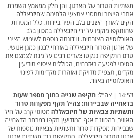
תשתיות הטרור של הארגון, והן חלק ממאמץ השמדת
אתרי הייצור ומחסני אמצעי הלחימה שחיזבאללה
הקים לאורך השנים בלב העיר ביירות. כלל המטרות
שהותקפו מוקמו על ידי חיזבאללה במכוון בלב
האוכלוסייה האזרחית. זו דוגמה נוספת לשימוש הציני
של ארגון הטרור חיזבאללה באזרחי לבנון כמגן אנושי.
טרם התקיפה ננקטו צעדים רבים על מנת לצמצם את
הסיכוי לפגיעה באזרחים, הכוללים איסוף מודיעין
מקדים, תצפית מדויקת ואזהרות מקדימות לפינוי
האוכלוסייה באזור.
14:53 | צה"ל:
תקיפה שנייה בתוך מספר שעות
בדאחייה שבביירות: צה״ל תקף מפקדות טרור
ותשתיות צבאיות של חיזבאללה
מטוסי קרב של חיל
האוויר, בהכוונת אגף המודיעין תקפו במרחב הדאחייה
שבביירות מפקדות טרור ותשתיות צבאיות נוספות של
ארגון הטרור חיזבאללה. התקיפות נגד תשתיות ארגון