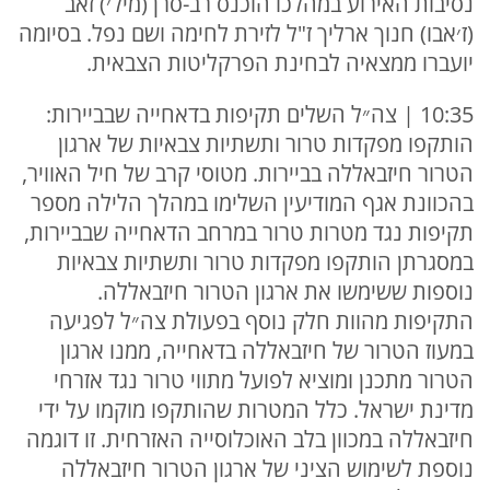
נסיבות האירוע במהלכו הוכנס רב-סרן (מיל׳) זאב
(ז׳אבו) חנוך ארליך ז"ל לזירת לחימה ושם נפל. בסיומה
יועברו ממצאיה לבחינת הפרקליטות הצבאית.
10:35 | צה״ל השלים תקיפות בדאחייה שבביירות:
הותקפו מפקדות טרור ותשתיות צבאיות של ארגון
הטרור חיזבאללה בביירות. מטוסי קרב של חיל האוויר,
בהכוונת אגף המודיעין השלימו במהלך הלילה מספר
תקיפות נגד מטרות טרור במרחב הדאחייה שבביירות,
במסגרתן הותקפו מפקדות טרור ותשתיות צבאיות
נוספות ששימשו את ארגון הטרור חיזבאללה.
התקיפות מהוות חלק נוסף בפעולת צה״ל לפגיעה
במעוז הטרור של חיזבאללה בדאחייה, ממנו ארגון
הטרור מתכנן ומוציא לפועל מתווי טרור נגד אזרחי
מדינת ישראל. כלל המטרות שהותקפו מוקמו על ידי
חיזבאללה במכוון בלב האוכלוסייה האזרחית. זו דוגמה
נוספת לשימוש הציני של ארגון הטרור חיזבאללה