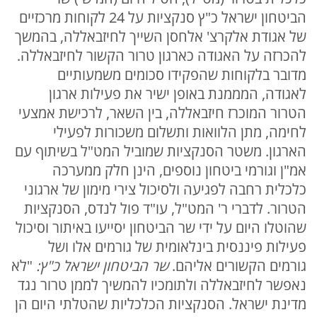
הביטחון ישראל כ"ץ סנקציות על 24 לקוחות מרכזיים
של אגודת אלקרצ' אלחסן השייך לחיזבאללה, בהמשך
להכרזה על האגודה כארגון טרור הקשור לחיזבאללה.
מדובר בלקוחות שהפקידו סכומים משמעותיים
לאגודה, המממנת באופן ישיר את פעילות ארגון
הטרור המוכרז חיזבאללה, בין השאר, לרכישת אמצעי
לחימה, מתן הלוואות ותשלום משכורות לפעילי
הארגון. משטר הסנקציות שמוביל המט"ל בשיתוף עם
אמ"ן וגורמי ביטחון נוספים, הינן חלק ממערכה
כלכלית רחבה לפגיעה ולסיכול צירי מימון של ארגוני
הטרור. לדברי ר' המט"ל, עו"ד פול לנדס, הסנקציות
שהוטלו היום על ידי שר הביטחון יסייעו באיתור וסיכול
פעילות פיננסית בינלאומית של גורמים אלו ושל
גורמים הקשורים אליהם.
שר הביטחון ישראל כ"ץ:
"לא
נאפשר לחיזבאללה ולתומכיו להמשיך לממן טרור נגד
מדינת ישראל. הסנקציות הכלכליות שהטלתי היום הן