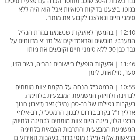
גבר בשנות ה-30 שוכב מחוסר הכרה עם פצעי רסיסים
בגופו. ביצענו בדיקות רפואיות אבל הוא היה ללא
סימני חיים ונאלצנו לקבוע את מותו".
12:10 | בהמשך לאזעקות שנשמעו בגזרת הגליל
המערבי: חובשים ופראמדיקים של מד"א מדווחים על
גבר כבן 30 ללא סימני חיים וקובעים את מותו
11:46 | אזעקות הופעלו ביישובים נהריה, גשר הזיו,
סער, מילואות, לימן
10:55 | הרמטכ"ל הנחה על הקמת צוות מומחים
לבחינה ולחיזוק המשמעת המבצעית בלחימה,
בעקבות נפילתו של רב-סרן (מיל') זאב (ז'אבו) חנוך
ארליך ז"ל בקרב בדרום לבנון. הרמטכ"ל, רב-אלוף
הרצי הלוי, מינה היום צוות מומחים לבחינה ולחיזוק
המשמעת המבצעית והתרבות הצבאית בלחימה
בראשות אלוף (מיל') מוטי ברוך, בעקבות האירוע בו