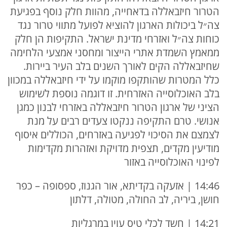
הטרור חיזבאללה בדאחייה, מהוות חלק נוסף בפגיעת
צה״ל ביכולות הארגון להוציא לפועל מתווי טרור נגד
כוחות צה״ל ואזרחי מדינת ישראל. התקיפות הן חלק
ממאמץ השמדת אתרי הייצור ומחסני אמצעי הלחימה
שחיזבאללה הקים לאורך השנים בלב העיר ביירות.
כלל המטרות שהותקפו מוקמו על ידי חיזבאללה במכוון
בלב האוכלוסייה האזרחית. זו דוגמה נוספת לשימוש
הציני של ארגון הטרור חיזבאללה באזרחי לבנון כמגן
אנושי. טרם התקיפה ננקטו צעדים רבים על מנת
לצמצם את הסיכוי לפגיעה באזרחים, הכוללים איסוף
מודיעין מקדים, תצפית מדויקת ואזהרות מקדימות
לפינוי האוכלוסייה באזור
14:46 | אזעקה בקדיתא, אור הגנוז, ספסופה – כפר
חושן, ביריה, לב החולה, מטולה, דלתון
14:21 | חשד לכלי טיס עוין במרגליות