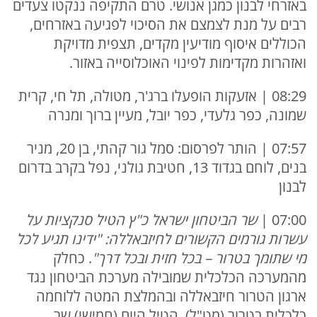
באזרחי לבנון כמגן אנושי. טרם התקיפה ננקטו צעדים
רבים על מנת לצמצם את הסיכוי לפגיעה באזרחים,
הכוללים איסוף מודיעין מקדים, תצפית מדויקת
ואזהרות מקדימות לפינוי האוכלוסייה באזור.
08:29 | אזעקות הופעלו ברג'ר, מטולה, תל חי, קרית
שמונה, כפר גלעדי, כפר יובל, מעיין ברוך ומנרה
07:57 | הותר לפרסום: סמל גור קהתי, בן 20, מניר
בנים, לוחם בגדוד 13, חטיבת גולני, נפל בקרב בדרום
לבנון
07:00 |
שר הביטחון ישראל כ"ץ הטיל סנקציות על
עשרות גורמים הקשורים לחיזבאללה: "ידינו תגיע לכל
מי שתומך בטרור – בכל חזית ובכל דרך"
. כחלק
מהמערכה הכלכלית שמובילה מערכת הביטחון נגד
ארגון הטרור חיזבאללה ובהמלצת המטה ללוחמה
כלכלית בטרור (מט"ל), הטיל היום (חמישי) שר