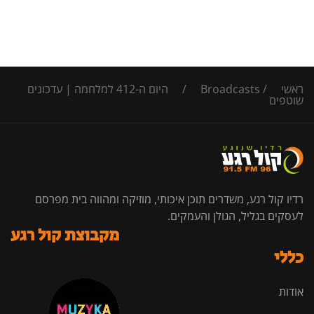
ראשי
/
Broadcasts
/
היום ה-412 למלחמה | עדכונים
שוטפים
רדיו קול רגע, משדרים תוכן איכותי, מוזיקה ומהווה בית מפרסם
לעסקים בגליל, הגולן והעמקים.
מקבוצת קול רגע
כללי
אודות