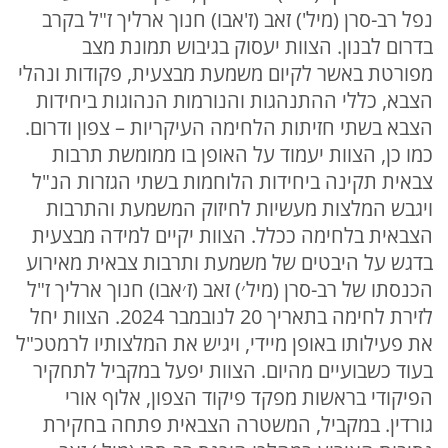
נפל רב-סרן (מיל') זאב (ז'אבו) חנוך ארליך ז"ל בקרב
בדרום לבנון. הצוות יעסוק בגיבוש תמונת מצב
מפורטת באשר לקיום משמעת מבצעית, פקודות ונהלי
הצבא, כללי ההתנהגות והנורמות הנהוגות ביחידות
הצבא בשתי חזיתות הלחימה העיקריות – צפון ודרום.
כמו כן, הצוות יעמוד על האופן בו ממומשת תרבות
צבאית תקינה ביחידות הלוחמות בשתי הגזרות הנ"ל
ויגבש המלצות מעשיות לחיזוק המשמעת והתרבות
הצבאית בלחימה ככלל. הצוות יקיים למידה מבצעית
בדגש על היבטים של משמעת ותרבות צבאית מאירוע
הכנסתו של רב-סרן (מיל׳) זאב (ז׳אבו) חנוך ארליך ז"ל
לזירת לחימה בתאריך 20 לנובמבר 2024. הצוות יחל
את פעילותו באופן מיידי, ויגיש את המלצותיו לרמטכ"ל
בעוד כשבועיים מהיום. הצוות יפעל במקביל לתחקיר
הפיקודי בראשות מפקד פיקוד הצפון, אלוף אורי
גורדין. במקביל, המשטרה הצבאית פתחה בחקירת