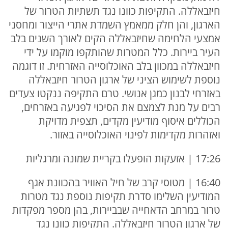
חיזבאללה. התקיפות כוונו נגד תשתיות הטרור של
הארגון, והן חלק ממאמץ השמדת אתרי הייצור ומחסני
אמצעי הלחימה שחיזבאללה הקים לאורך השנים בלב
העיר ביירות. כלל המטרות שהותקפו מוקמו על ידי
חיזבאללה במכוון בלב האוכלוסייה האזרחית. זו דוגמה
נוספת לשימוש הציני של ארגון הטרור חיזבאללה
באזרחי לבנון כמגן אנושי. טרם התקיפה ננקטו צעדים
רבים על מנת לצמצם את הסיכוי לפגיעה באזרחים,
הכוללים איסוף מודיעין מקדים, תצפית מדויקת
ואזהרות מקדימות לפינוי האוכלוסייה באזור.
17:26 | אזעקות הופעלו בקריית שמונה ומרגליות
16:40 | מטוסי קרב של חיל האוויר בהכוונת אגף
המודיעין השלימו סדרת תקיפות נוספת נגד מטרות
טרור במרחב הדאחייה שבביירות, בהן מספר מפקדות
של ארגון הטרור חיזבאללה. התקיפות כוונו נגד