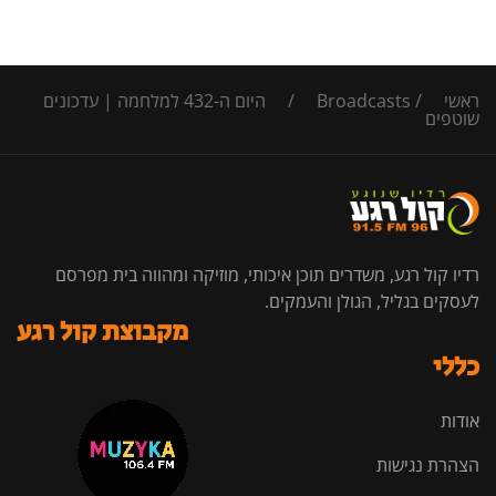
ראשי
/
Broadcasts
/
היום ה-432 למלחמה | עדכונים
שוטפים
רדיו קול רגע, משדרים תוכן איכותי, מוזיקה ומהווה בית מפרסם
לעסקים בגליל, הגולן והעמקים.
מקבוצת קול רגע
כללי
אודות
הצהרת נגישות