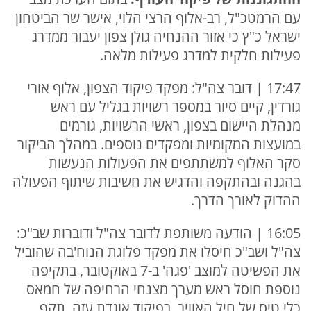
עם הרמטכ"ל, רב-אלוף הרצי הלוי, אישר שר הביטחון
ישראל כ"ץ כי אזור ההנחיה גולן צפון יעבור ממדרג
פעילות חלקית למדרג פעילות מלאה.
17:47 | דובר צה"ל: מפקד פיקוד הצפון, אלוף אורי
גורדין, קיים סיור במספר רשויות בגליל עם ראש
מנהלת היישום בצפון, ראשי הרשויות, גורמים
במועצות המקומיות ומפקדים נוספים. במהלך הביקור
סקר האלוף למשתתפים את הפעולות הנעשות
בהגנה ובהתקפה והדגיש את חשיבות שיתוף הפעולה
ההדוק לאורך הדרך.
16:05 | הודעה משותפת לדובר צה"ל ודוברות שב"כ:
צה"ל ושב"כ חיסלו את מפקד פלוגת הנוח'בה שהוביל
את הפשיטה למוצב 'פגה' ב-7 באוקטובר, בתקיפה
נוספת חוסל ראש מערך מצנחי הרחיפה של חמאס
כלי טיס של חיל האוויר, בפיקוד אוגדת עזה, תקף