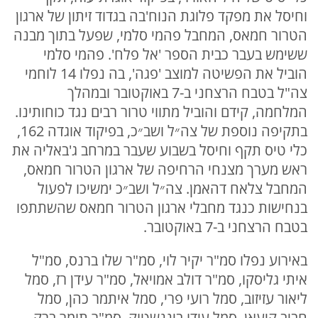
וחיסל את מפקד פלוגת הנוח'בה בגדוד זיתון של ארגון
הטרור חמאס, המחבל פהמי סלמי, שפעל בתוך מבנה
ששימש בעבר כבית הספר 'אל פלח'. פהמי סלמי
הוביל את הפשיטה למוצב 'פגה', בה נפלו 14 לוחמי
צה"ל בטבח הרצחני ב-7 באוקטובר ובמהלך
המלחמה, קידם והוביל מתווי טרור רבים נגד כוחותינו.
בתקיפה נוספת של צה״ל ושב״כ, בפיקוד אוגדה 162,
כלי טיס תקף וחיסל בשבוע שעבר במרחב ג'באליה את
ראש מערך מצנחי הרחיפה של ארגון הטרור חמאס,
המחבל צלאח דהאמן. צה״ל ושב״כ ימשיכו לפעול
בנחישות כנגד מחבלי ארגון הטרור חמאס שהשתתפו
בטבח הרצחני ב-7 באוקטובר.
באירוע נפלו סמ"ר יקיר לוי, סמ"ר שלו ברנס, סמ"ל
איתי גליסקו, סמ"ר דולב אמויאל, סמ"ר עידן רז, סמל
ליאור עזיזוב, סמל רועי פרי, סמל איתמר כהן, סמל
חביב קיעאן, סמל עידו ביננשטוק, סמ"ר תומר ברק,