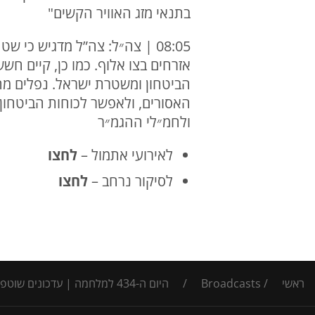
בתנאי מזג האוויר הקשים"
08:05 | צה״ל: צה”ל מדגיש כ
אזרחים בצו אלוף. כמו כן, קיים ח
הביטחון ומשטרת ישראל. נפלים מהו
האסורים, ולאפשר לכוחות הביטחון 
ולחמ״לי ההגמ״ר
לאירועי אתמול –
לחצו
לסיקור נרחב –
ל
חצו
ראשי
/
Broadcasts
/
היום ה-434 למלחמה | עדכונים שוטפים