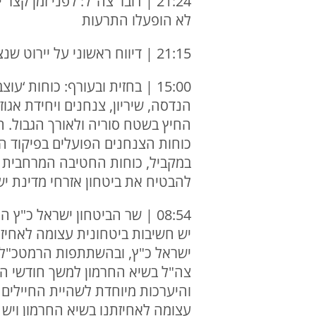
21:24 | דובר צה"ל: לפני זמן
לא הופעלו התרעות
21:15 | דיווח ראשוני על יירוט שנצפה באזור חיפה והקריות, מטוסי קרב כעת באזור הקריות
החיץ בשטח סוריה ולאורך הגבול. 
כוחות הצנחנים הפועלים בפיקוד הח
להבטיח את ביטחון אזרחי מדינת יש
08:54 | שר הביטחון ישראל כ
יש חשיבות ביטחונית עצומה לאחיז
ישראל כ"ץ, ובהשתתפות הרמטכ"ל, ר
צה"ל בשיא החרמון למשך חודשי הח
והיערכות מיוחדת לשהיית החיילים 
עצומה לאחיזתנו בשיא החרמון ויש