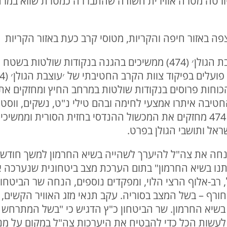
 קצר יורטה מטרה אווירית חשודה שהתבררה כמטרת שווא במרח
15:00 | בחזית ובעורף: כוחות ‘עוצבת הגולן׳ (474) ממשיכים בהגנה בנקו
הכוחות פרוסים בנקודות שולטות במרחב החיץ ומחזקים א
טיבה איתרו אמצעי לחימה ובהם טילי נ"ט, נשקים, ווסטים
במקביל, כוחות החטיבה המרחבית 474 מחזקים את המכשול ההנדסי בחזית הסו
ראל ותושבי הגולן בפרט.
"ץ הנחה את צה"ל להיערך לשהייה בשיא החרמון למשך חוד
תנו בשיא החרמון" בתום הערכת מצב ביטחונית שנערכה 
ב-אלוף הרצי הלוי, ומפקדים נוספים, הנחה שר הביטחון
ורף – בשל המצב בסוריה. עקב תנאי מזג האוויר הקשים
בשיא החרמון. שר הביטחון כ"ץ הדגיש כי "בשל המתרחש ב
 לעשות הכל כדי להבטיח את היערכות צה"ל במקום על מ