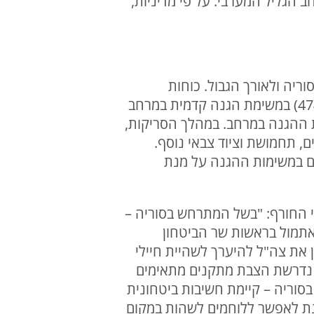
ב הגליל המערבי. על פי מדיניות,
דות שולטות בשטח סוריה ולאורך הגבול. כוחות
הנדסה, שיריון, צנחנים ויחידת אגוז פועלים בפיקוד צוות הקרב החטיבתי של ׳עוצבת הגולן׳ (474) במשימת הגנה קדמית במרחב
ת ההגנה במרחב. במהלך הסריקות,
, תחמושת וציוד צבאי נוסף.
רית וממשיכים במשימות ההגנה על מנת
שי החורף: "בשל המתרחש בסוריה –
אתמול בראשות שר הביטחון
 את צה"ל להיערך לשהיית חיילי
, נדרשת הצבת מתקנים מתאימים
סוריה – קיימת חשיבות ביטחונית
נת לאפשר ללוחמים לשהות במקום