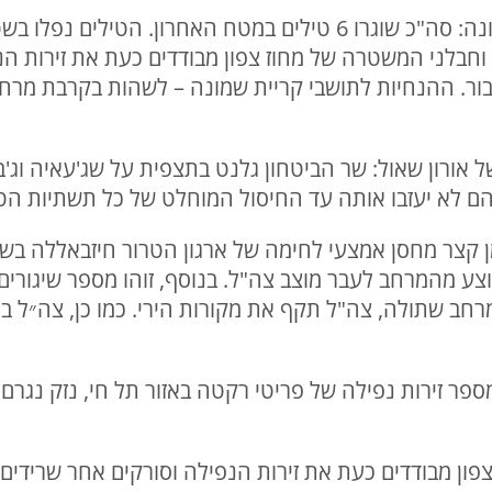
18:45 | השיגורים לעבר קריית שמונה: סה"כ שוגרו 6 טילים במטח הא
ם וחבלני המשטרה של מחוז צפון מבודדים כעת את זירות ה
בור. ההנחיות לתושבי קריית שמונה – לשהות בקרבת מרח
ים לחטיפתו של אורון שאול: שר הביטחון גלנט בתצפית על שג'עאיה ו
הם לא יעזבו אותה עד החיסול המוחלט של כל תשתיות ה
ני זמן קצר מחסן אמצעי לחימה של ארגון הטרור חיזבאללה ב
צע מהמרחב לעבר מוצב צה"ל. בנוסף, זוהו מספר שיגורים
רחב שתולה, צה"ל תקף את מקורות הירי. כמו כן, צה״ל בי
מספר זירות נפילה של פריטי רקטה באזור תל חי, נזק נגרם
ון מבודדים כעת את זירות הנפילה וסורקים אחר שרידים 