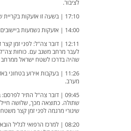
לציבור.
17:10 | בשעה זו אזעקות בקריית שמונה ותל חי. מד"א: "בשלב זה לא התקבלו קריאות על נפילות או נפגעים"
14:00 | אזעקות נשמעות ביישובים מתת ושתולה
12:11 | דובר צה"ל: לפני זמן
לעבר מרחב משגב עם. כוחות צה"ל ת
שהיה בדרכו לשטח ישראל ממרחב לב
11:26 | בעקבות אירוע בטחוני 
מערב.
09:45 | דובר צה"ל התיר לפר
שתולה. כתוצאה מכך, שלושה חיילי צ
שיגורי מרגמה לפני זמן קצר משטח 
08:20 | למרכז הרפואי לגליל הובאו לפנות בוקר שלושה פצועים, בשנות ה-30 לחייהם, עם פגיעות רסיסים.