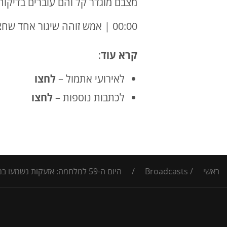
מצבם מוגדר קל והם עוברים בדיקו
00:00 | אמש זוהה שיגור אחד שחצה לשטח ישראל מסוריה ונפל בשטח פתוח. צה"ל תקף את מקור הירי
קרא עוד
:
לאירועי אתמול –
לחצו
לכתבות נוספות –
ל
חצו
ראשי
/
Broadcasts
/
היום ה-59 למלחמה: אזעקות נשמעו במהלך היום ביישובי קו העימות, צה"ל תקף