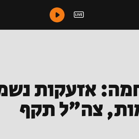
-59 למלחמה: אזעקות 
מות, צה"ל תקף