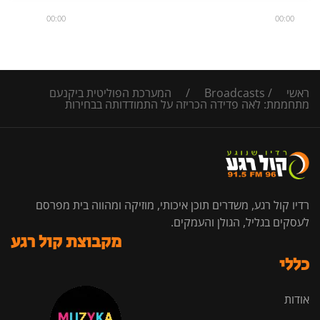
00:00
00:00
ראשי
/
Broadcasts
/
המערכת הפוליטית ביקנעם
מתחממת: לאה פדידה הכריזה על התמודדותה בבחירות
רדיו קול רגע, משדרים תוכן איכותי, מוזיקה ומהווה בית מפרסם
לעסקים בגליל, הגולן והעמקים.
מקבוצת קול רגע
כללי
אודות