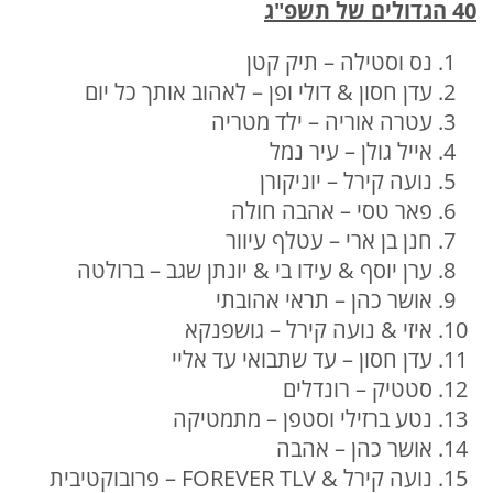
40 הגדולים של תשפ"ג
נס וסטילה – תיק קטן
עדן חסון & דולי ופן – לאהוב אותך כל יום
עטרה אוריה – ילד מטריה
אייל גולן – עיר נמל
נועה קירל – יוניקורן
פאר טסי – אהבה חולה
חנן בן ארי – עטלף עיוור
ערן יוסף & עידו בי & יונתן שגב – ברולטה
אושר כהן – תראי אהובתי
איזי & נועה קירל – גושפנקא
עדן חסון – עד שתבואי עד אליי
סטטיק – רונדלים
נטע ברזילי וסטפן – מתמטיקה
אושר כהן – אהבה
נועה קירל & FOREVER TLV – פרובוקטיבית