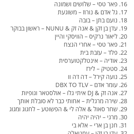
פאר טסי – שלושים ושמונה
גל אדם & נורוז – משוגעת
נועם בתן – בובה
עדן בן זקן & אנה זק & NUNU – ראשון בבוקר
ליאור נרקיס – הוויסקי והיין
פאר טסי – אחרי הנצח
פלד – עזבת בית
אודיה – אינטלקטוערסית
סטטיק – לירז
נועה קירל – דה ז'ה וו
עומר אדם – DBX TO TLV
אנה זק & DJ איתי גלו – אולסטאר וגופיות
שירה מרגלית – אחותי כבר לא סובלת אותך
שחר סאול & אלה לי & הפשוטע – לחגוג ומגוג
מרגי – יהיה יהיה
חנן בן ארי – אלא בי
עדן בן זקן – עמנואלה