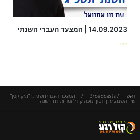
ראשי
/
Broadcasts
/
המצעד העברי תשפ"ג: "תיק קטן"
שיר השנה, עדן חסון ונועה קירל זמר וזמרת השנה