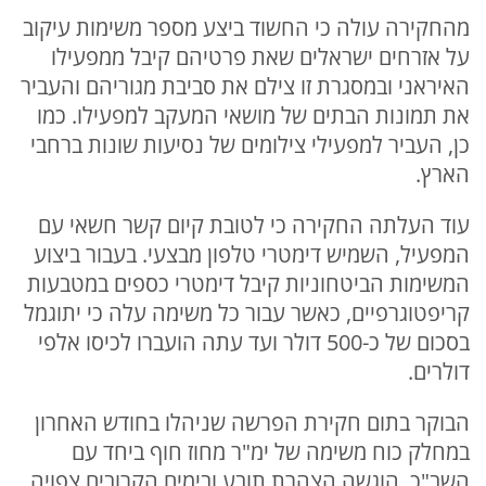
מהחקירה עולה כי החשוד ביצע מספר משימות עיקוב
על אזרחים ישראלים שאת פרטיהם קיבל ממפעילו
האיראני ובמסגרת זו צילם את סביבת מגוריהם והעביר
את תמונות הבתים של מושאי המעקב למפעילו. כמו
כן, העביר למפעילי צילומים של נסיעות שונות ברחבי
הארץ.
עוד העלתה החקירה כי לטובת קיום קשר חשאי עם
המפעיל, השמיש דימטרי טלפון מבצעי. בעבור ביצוע
המשימות הביטחוניות קיבל דימטרי כספים במטבעות
קריפטוגרפיים, כאשר עבור כל משימה עלה כי יתוגמל
בסכום של כ-500 דולר ועד עתה הועברו לכיסו אלפי
דולרים.
הבוקר בתום חקירת הפרשה שניהלו בחודש האחרון
במחלק כוח משימה של ימ"ר מחוז חוף ביחד עם
השב"כ, הוגשה הצהרת תובע ובימים הקרובים צפויה