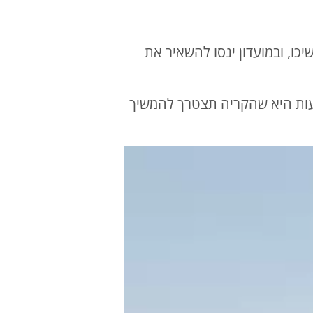
כו, ובמועדון ינסו להשאיר את
יחת העונה, הממשלה האריכה את הפינוי עד סוף 2024 והמשמעות היא שהקריה תצטרך להמשיך