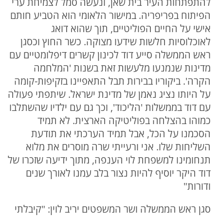
להתפתחות העיר בית שאן, ונעשה סמל לצמיחת ערי
הפיתוח בפריפריה. במישור הלאומי הוא הטביע חותם
אישי על החיים הפוליטיים, תוך שהוא דואג
לאוכלוסיות חלשות שידעו מצוקה. כשר החוץ וכסגן
ראש הממשלה סייע דוד לכינון קשרים דיפלומטיים עם
מדינות שנמנעו מלעשות זאת בשנות 'המלחמה
הקרה'. ביקוריו בבירות תבל התאפיינו בזקיפות-קומה
על היותו נציג נאמן של מדינת ישראל. שיתפתי פעולה
עם דוד בממשלות 'הליכוד', וכך גם עם ילדיו שהשתלבו
כמוהו בהצלחה בפוליטיקה הארצית. לא תמיד
הסכמנו על הכל, אבל תמיד הערכתי את תודעת
השליחות שלו. אני ורעייתי שרה מוסרים את מלוא
תנחומינו למשפחת לוי הענפה, מתוך ידיעה שזכרו של
דוד היקר יוסיף להיות נצור בלב עמנו לאורך שנים
ודורות"
סגן ראש הממשלה ושר המשפטים יריב לוין: "קיבלתי