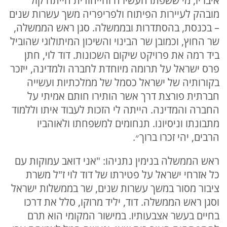
איבריו, מי ששפתו העשירה והייחודית הייתה קול
מובהק לעיירות הפיתוח ולפריפריה משך עשרות שנים
– בכנסת, בהסתדרות ובממשלה. סגן ראש הממשלה,
שר החוץ, וכמובן שר הבינוי והשיכון המיתולוגי שהוביל
ביד רמה את פרויקט שיקום השכונות. דוד לוי, חתן
פרס ישראל על תרומה מיוחדת לחברה ולמדינה, ייזכר
בקורותיה של ישראל כסמל של ממלכתיות ועשייה
חברתית פורצת דרך אשר הותירו חותם אמיתי על
החברה והמדינה. הייתה לי הזכות לעבוד איתו וללמוד
מתבונתו וניסיונו. תנחומים למשפחתו ולאוהביו
הרבים, יהי זכרו ברוך״.
ראש הממשלה בנימין נתניהו: "אני דואב עמוקות עם
כל אזרחי ישראל על פטירתו של דוד לוי ז"ל משרת
ציבור מסור במשך עשרות שנים, שר בממשלות ישראל
וסגן ראש הממשלה. דוד, יליד מרוקו, סלל את דרכו
בחיים בעשר אצבעותיו. במישור המקומי הוא תרם