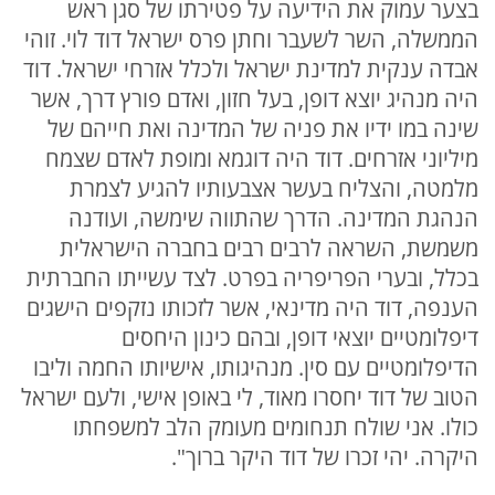
בצער עמוק את הידיעה על פטירתו של סגן ראש
הממשלה, השר לשעבר וחתן פרס ישראל דוד לוי. זוהי
אבדה ענקית למדינת ישראל ולכלל אזרחי ישראל. דוד
היה מנהיג יוצא דופן, בעל חזון, ואדם פורץ דרך, אשר
שינה במו ידיו את פניה של המדינה ואת חייהם של
מיליוני אזרחים. דוד היה דוגמא ומופת לאדם שצמח
מלמטה, והצליח בעשר אצבעותיו להגיע לצמרת
הנהגת המדינה. הדרך שהתווה שימשה, ועודנה
משמשת, השראה לרבים רבים בחברה הישראלית
בכלל, ובערי הפריפריה בפרט. לצד עשייתו החברתית
הענפה, דוד היה מדינאי, אשר לזכותו נזקפים הישגים
דיפלומטיים יוצאי דופן, ובהם כינון היחסים
הדיפלומטיים עם סין. מנהיגותו, אישיותו החמה וליבו
הטוב של דוד יחסרו מאוד, לי באופן אישי, ולעם ישראל
כולו. אני שולח תנחומים מעומק הלב למשפחתו
היקרה. יהי זכרו של דוד היקר ברוך".