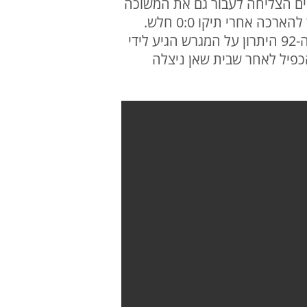
יים הצליחה לעבור גם את המשוכה
מהמקום ה-14 בליגה א' צעירי טייבה. כיאה לעונה מותחת משחק ההעפלה היה דרמטי ונגרר להארכה אחרי תיקו 0:0 חלש.
בהארכה כבר הדברים נראו אחרת ובית שאן שנהנתה דחיפה של מאות אוהדים ביציע. בדקה ה-92 היתרון על המגרש הגיע לידי
הכפיל לאחר שבית שאן ניצלה