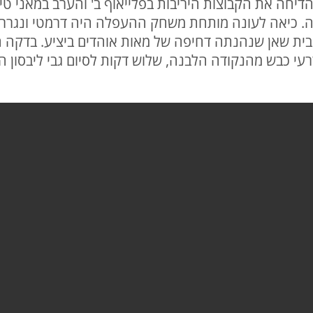
דיחה את הקבוצות היריבות בפלייאוף ב' והערב במאני ט
רעי כבש מהנקודה הלבנה, שלוש דקות לסיום גבי ליבסון 