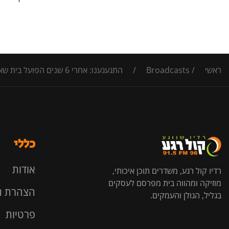
ראשי
/
Broadcasts
/
התגעגענו: אחרי 6 שנים הפועל בית שאן חזרה לליגה א'
כללי
אודות
רדיו קול רגע, משדרים תוכן איכותי,
מוזיקה ומהווה בית מפרסם לעסקים
הצהרת נ
בגליל, הגולן והעמקים.
פרטיות