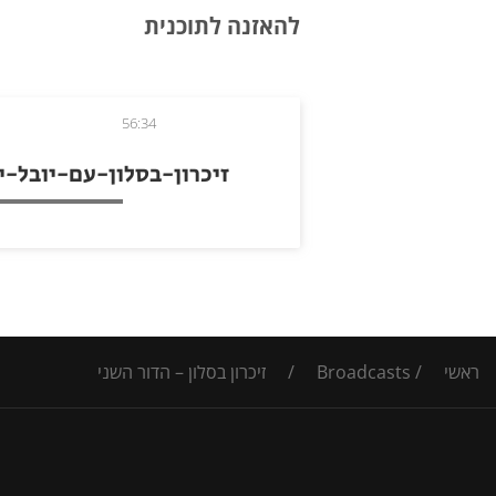
להאזנה לתוכנית
56:34
זיכרון-בסלון-עם-יובל-י
ראשי
/
Broadcasts
/
זיכרון בסלון – הדור השני