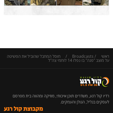
ראשי
/
Broadcasts
/
חוסל המחבל שהוביל את הפשיטה
על מוצב "פגה" בו נפלו 14 לוחמי צה"ל
רדיו קול רגע, משדרים תוכן איכותי, מוזיקה ומהווה בית מפרסם
לעסקים בגליל, הגולן והעמקים.
מקבוצת קול רגע