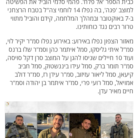
כבית הספר 'אל פלח'. פהמי סלמי הוביל את הפשיטה
למוצב 'פגה', בה נפלו 14 לוחמי צה"ל בטבח הרצחני
ב-7 באוקטובר ובמהלך המלחמה, קידם והוביל מתווי
טרור רבים נגד כוחותינו.
מאזור הצפון נפלו באירוע: באירוע נפלו סמ"ר יקיר לוי,
סמ"ל איתי גליסקו, סמל איתמר כהן וסמ"ר שלו ברנס
ועוד 10 חיילים שניסו להגן על המוצב סרן דקל סויסה,
סמ"ר תומר ברק, סמל עידו ביננשטוק, סמל חביב
קיעאן, סמל ליאור עזיזוב, סמ"ר עידן רז, סמ"ר דולב
אמויאל, סמל רועי פרי, סמ"ר איתמר בן יהודה וסמ"ר
חיים מאיר עדן.