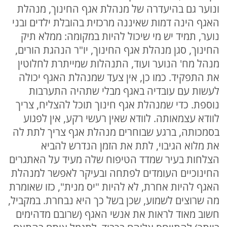
ונוער גם בהיעדרה של מנהלת אגף החינוך, מנהלת
האגף הינה דמות שאיננה מרכזית בהובלת ילדים ובני
נוער, תמיד יש מי שיכול להיות במקומה: ממלא תיק
החינוך, סגן מנהלת אגף החינוך, יו"ר הנהגת הורים,
מנהל מח' הנוער ועוד, התנהלות שמייתרת לחלוטין
את התפקיד. כמו כן, אין צעד שמנהלת האגף יכולה
לעשות עם עובדיה באגף מבלי שתהיה התערבות
נוספת. כדי שמנהלת אגף חינוך תוכל להצליח, צריך
לוודא עצמאותה. לוודא שאין רעשי רקע, אין לפגוע
בסמכותה, ברגע שבוחרים מנהלת אגף צריך לתת לה
את מלוא הגיבוי, לתת את הזמן הנדרש להביא
הצלחות בעיר שמדד הטיפוח שלה מעיד על האתגרים
החינוכיים העומדים לפתחה ובעיקר לאפשר למנהלת
האגף להיות אחרת, לא להיות "יס מנית", כזו שאומרת
מה שרוצים לשמוע, שכן בשל כך היא נבחרת. במקביל,
חשוב מאוד לראות את אנשי האגף (שרובם מדהימים