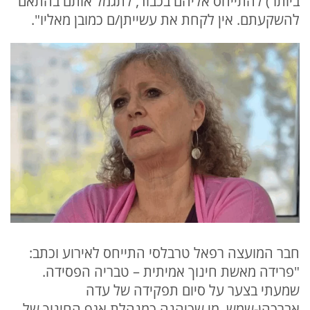
ביותר) להתייחס אליהם בכבוד, לתגמל אותם בהתאם
להשקעתם. אין לקחת את עשייתן/ם כמובן מאליו".
חבר המועצה רפאל טרבלסי התייחס לאירוע וכתב:
"פרידה מאשת חינוך אמיתית – טבריה הפסידה.
שמעתי בצער על סיום תפקידה של עדה
אברכהן-שמש, מי שכיהנה כמנהלת אגף החינוך של