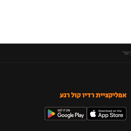
יות"
אפליקציית רדיו קול רגע