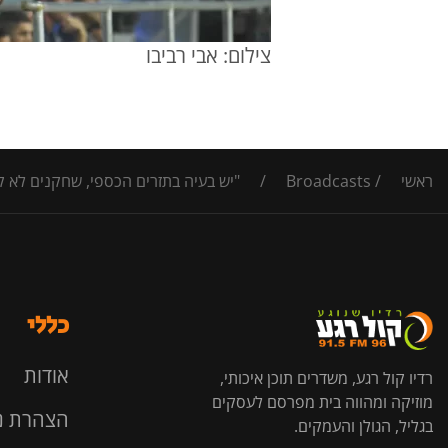
צילום: אבי רביבו
ראשי
/
Broadcasts
/
"יש בעיה בתזרים הכספי, שחקנים לא ק
כללי
אודות
רדיו קול רגע, משדרים תוכן איכותי,
מוזיקה ומהווה בית מפרסם לעסקים
הצהרת נ
בגליל, הגולן והעמקים.