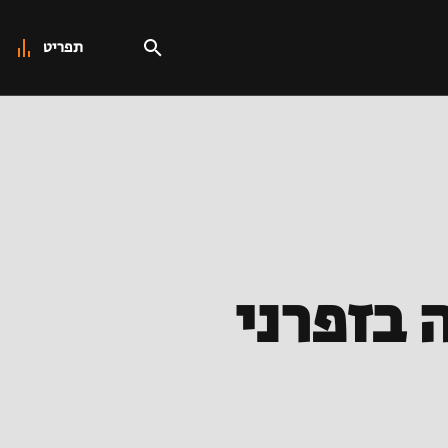
תפריט
 בזפרני