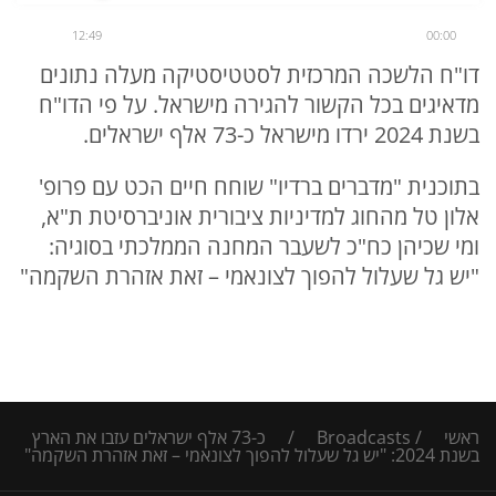
12:49
00:00
דו"ח הלשכה המרכזית לסטטיסטיקה מעלה נתונים
מדאיגים בכל הקשור להגירה מישראל. על פי הדו"ח
בשנת 2024 ירדו מישראל כ-73 אלף ישראלים.
בתוכנית "מדברים ברדיו" שוחח חיים הכט עם פרופ'
אלון טל מהחוג למדיניות ציבורית אוניברסיטת ת"א,
ומי שכיהן כח"כ לשעבר המחנה הממלכתי בסוגיה:
"יש גל שעלול להפוך לצונאמי – זאת אזהרת השקמה"
ראשי
/
Broadcasts
/
כ-73 אלף ישראלים עזבו את הארץ
בשנת 2024: "יש גל שעלול להפוך לצונאמי – זאת אזהרת השקמה"