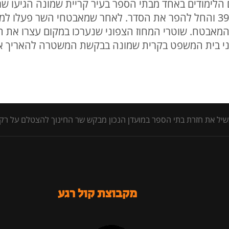
הלימודים באחד מבתי הספר בעיר קריית שמונה הגיעו שר
הביקור הגיע למקום תושב העיר בן 39 והחל להפר את הסדר. לאחר שמאבטחי
המאבטח. שוטרי המחוז הצפוני שנערכו במקום עצרו א
פני בית המשפט בקרית שמונה בבקשת המשטרה להאריך א
יל את חזרת בתי הספר במועדן הנכון מבקש שר החינוך להצטלם על רק
מקבוצת קול רגע