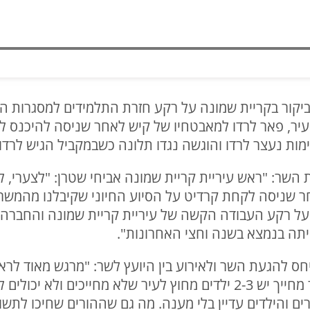
ביקור בקריית שמונה על רקע חזרת התלמידים למסגרות הח
עיר, פאר לרדו למאבטחיו של קיש לאחר שניסה להיכנס 
מות נעצר לרדו והוגשה נגדו תלונה כשבמקביל הגיש לרדו
 השר: "ראש עיריית קריית שמונה אביחי שטרן: "לצערי,
חר שניסה לקחת קרדיט על הסיוע החיוני שקיבלנו מהמשרד
 על רקע העבודה הקשה של עיריית קריית שמונה והחברה
יתה בנמצא בשנה וחצי האחרונות".
חס להגעת השר ולאירוע בין היועץ לשר: "מרגש מאוד לרא
יחד עם זאת צריך לזכור שעל כל ילד מחייך יש 2-3 ילדים מחוץ לעיר שלא מח
רים והילדים עדיין בלי מענה. מה גם שההורים שחיכו לתשו