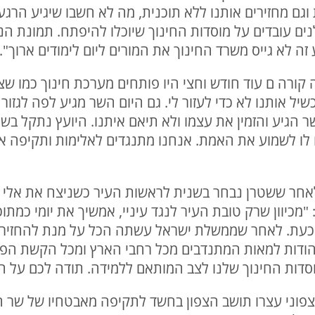
ת וגם מחזירים אותנו ללא תוכנית, מה לא חשבו שיגיע הר
בלנים עובדים על מוסדות החינוך שיוכלו להיפתח. תמונת הנ
זה לא גייס משרד החינוך את המורים ליום לימודים ארוך".
 קורה ם עוד חודש וחצי היו פותחים מערכת חינוך כמו ש
אותנו לא כדי לעזור לי. גם היום השר מגיע לפה לגזור ס
 הגיע והזמין את עצמו ולא תיאם איתנו. היועץ נתקל בשר
לו לשמוע את האמת. אנחנו מתנגדים לאלימות ותקיפה א
 לאחר ששטרן נבחר בשנית לראשות העיר כשניצח את אלי 
כיוון שרק טובת העיר לנגד עיניי, אמשיך את יומי כמתוכנן
ת. לאחר שממשלת ישראל עשתה הכל על מנת להחזיר א
להודות למאות המתנדבים מכל רחבי הארץ ומכל הקשת הפו
סדות החינוך שלנו לצב המותאם ללמידה. תודה לכם על הרו
וני עצרו תושב הצפון בחשד לתקיפה מאבטחיו של שר הח