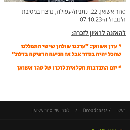
סהר אשואן, 22, נתניה/עפולה, נרצח במסיבת
ה'נובה' ה-07.10.23
להאזנה לראיון לזכרה:
* עדן אשואן: "ערכנו שולחן שישי התפללנו
שהכל יהיה בסדר אבל אז הגיעה הדפיקה בדלת"
* יום התנדבות חקלאית לזכרו של סהר אשואן
ראשי
/
Broadcasts
/
לזכרו של סהר אשואן