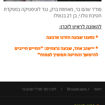
סמ"ר שהם בר, מאחוזת ברק, נגד לוגיסטיקה במפקדת
חטיבת גולני, בן 21 בנופלו
להאזנה לראיון לזכרו:
* נסענו שבעה חזרנו ארבעה
*
יישוב אחד, שבעה נרצחים: "החיים חייבים
להימשך והחיטה תמשיך לצמוח"
ראשי
/
Broadcasts
/
לזכרו של סמ"ר שהם בר