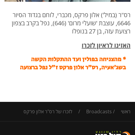
רס"ר (במיל') אלון פרקס, מכברי, לוחם בגדוד הסיור
6646, עוצבת 'שועלי מרום' (646), נפל בקרב בצפון
רצועת עזה, בן 27 בנופלו
האזינו לראיון לזכרו
* מהצניחה בפולין ועד ההתקלות הקשה
בשג'אעיה, רס"ר אלון פרקס ז"ל נפל ברצועה
ראשי
/
Broadcasts
/
לזכרו של רס"ר אלון פרקס