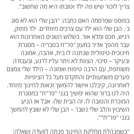
צריך לזכור שיש פה ילד וטובתו היא מה שחשוב".
בפוסט שפרסמה האם כתבה: "הבן שלי הוא לא סוג
ב׳. הבן שלי הוא ילד עם צרכים מיוחדים. ילד מתוק,
רגיש, חכם ומלא אור. בשלוש השנים האחרונות הוא
עבר מהפך אדיר במעון "פר"ח בטבריה – מסגרת
חינוכית-טיפולית שנתנה לו בית, אהבה, אמונה
ובעיקר – סיכוי. הצוות לא ויתר עליו לרגע, ובעבודה
משותפת, עם הרבה טיפוח ואמונה – הילד שלי צמצם
פערים משמעותיים והתקדם מעל כל הציפיות.
לאחרונה, קיבלנו אישור להמשך זכאות לחינוך מיוחד.
היה לנו ברור שהוא ימשיך בגני "פר"ח" במסגרת
המוכרת והטובה לו. זה הבית שלו. אבל אז הגיע
השיבוץ והלב שלי נשבר – הבן שלי לא שובץ להמשך
בגני "פר"ח"".
"כשמנהלת מחלקת החינוך פנתה לוועדה ושאלה: