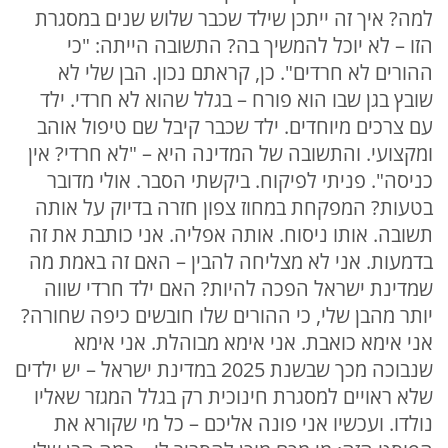
למה? איך זה ייתכן שילד שכבר שלוש שנים במסגרת
הזו – לא יוכל להמשיך בה? התשובה הייתה: "כי
ההורים לא חרדים". כן, קראתם נכון. הבן שלי לא
שובץ בגן שבו הוא פורח – בגלל שהוא לא חרדי. ילד
עם צרכים מיוחדים. ילד שכבר קיבל שם טיפול אוהב
ומקצועי. והתשובה של המדינה היא – "לא חרדי? אין
כניסה". פניתי לפיקוח. ביקשתי הסבר. אולי מדובר
בטעות? המפקחת במחוז צפון חזרה בדיוק על אותה
תשובה. אותו ניסוח. אותה אפליה. אני כותבת את זה
בדמעות. אני לא מצליחה להבין – האם זה באמת מה
שמדינת ישראל הפכה להיות? האם ילד חרדי שווה
יותר מהבן שלי, כי ההורים שלו חובשים כיפה שחורה?
אני אימא כואבת. אני אימא מבוהלת. אני אימא
שנבוכה מכך שבשנת 2025 במדינת ישראל – יש ילדים
שלא ראויים למסגרת חינוכית רק בגלל המגזר שאליו
נולדו. ועכשיו אני פונה אליכם – כל מי שקורא את