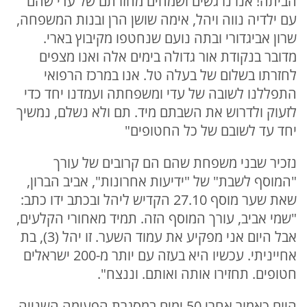
הביתה! אנו נרגשים ושמחים מחזרתם של עדי שהם
עם ילדיה נווה ויהל, אימה שושן הרן ובנות המשפחה,
שרון אביגדורי ובתה נועם שנחטפו מקיבוץ בארי.
מדובר בנקודת אור גדולה בימים אלה ואנו מצפים
לחזרתו בשלום של בעלה טל. אנו במרכז הרפואי
התפללנו לשובה של עדי ומשפחתה ועמדנו יחד כדי
לזעוק ולדרוש את השבתם מיד. תם ולא נשלם, נמשיך
יחד עד לשובם של כל החטופים"
נזכיר שבני משפחת שהם הם קרובים של עורך
"המוסף לשבת" של "ידיעות אחרונות", אביב הברון,
שאת שער מוסף 27.10 הקדיש ליהל ובכתב ידו כתב:
"שמי אביב, עורך המוסף הזה. תמיד מאחורי הקלעים,
אבל היום אני מפקיע את עמוד השער. זו יהל (3), בת
אחייניתי. עכשיו היא בעזה עם יותר מ-200 ישראלים
חטופים. תחזירו אותה ואותם. וננצח".
היום כאמור אחרי 50 ימים במסגרת הפעימה השנייה