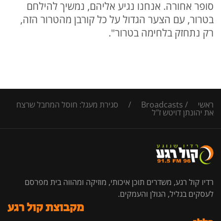
סופר אחורה. אנחנו נגיע אליהם, נמשיך להילחם
בטרור, עם הצער הגדול על כל קורבן מהטרור הזה,
רק נתחזק בלחימה בטרור".
ראשי
/
Broadcasts
/
סגירת מעגל: חוסל המחבל שרצח
את יהונתן דויטש ז"ל
רדיו קול רגע, משדרים תוכן איכותי, מוזיקה ומהווה בית מפרסם
לעסקים בגליל, הגולן והעמקים.
מקבוצת קול רגע