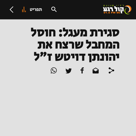
תפריט
סגירת מעגל: חוסל
המחבל שרצח את
יהונתן דויטש ז"ל