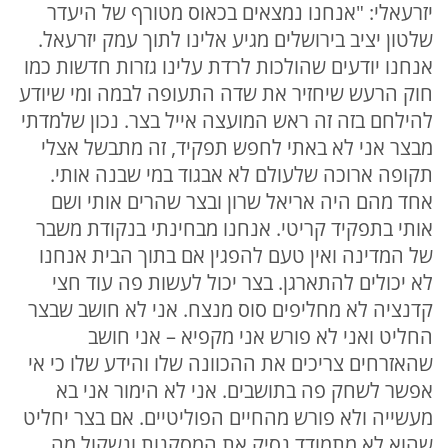
יזרעאלי: "אנחנו נמצאים בכאוס מטורף של היעדר
שלטון יציב בירושלים מגיע אלינו לתוך עמק יזרעאל.
אנחנו יודעים שהולכות לרדת עלינו גזרות חדשות כמו
חוק הרעש שיחזיר את שדה התעופה לבמה ומי שיודע
להילחם בזה זה ראש המועצה אייל בצר. נכון שלמדתי
מבצר אני לא באתי לחפש תפקיד, זה מתבשל אצלי
תקופה ארוכה שלעולם לא אבגוד במי שבנה אותי.
אחד מהם היה אריאל שרון ובצר שהרים אותי ושם
אותי בתפקיד קריטי. אנחנו מבחינתי בנקודת משבר
של המדינה ואין טעם להפגין אם בתוך הבית אנחנו
לא יכולים להתארגן. בצר יכול לעשות פה עוד חצי
קדנציה לא מחליפים סוס מנצח. אני לא חושב שבצר
החליט ואני לא פורש אני מקפיא – אני חושב
שהאזרחים צריכים את ההכוונה שלו והידע שלו כי אי
אפשר לשחק פה בתושבים. אני לא הימור אני בא
מעשייה ולא פורש מהחיים הפוליטיים. אם בצר יחליט
שהוא לא מתמודד נסיק את המסקנות ונשקול מה