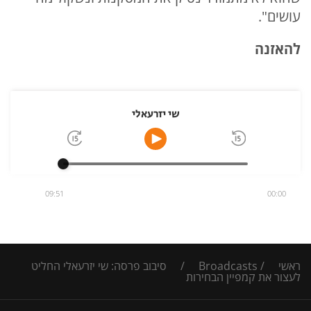
עושים".
להאזנה
שי יזרעאלי
09:51
00:00
ראשי
/
Broadcasts
/
סיבוב פרסה: שי יזרעאלי החליט
לעצור את קמפיין הבחירות