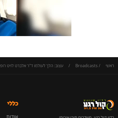
ראשי
/
Broadcasts
/
עצוב: הלך לעולמו ד"ר אלברט לויט רופ
כללי
אודות
רדיו קול רגע, משדרים תוכן איכותי,