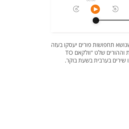
 החליטו שנושא תחפושות פורים יעסקו בעזה
ובגוש קטיף. כחלק מכך נתלו שלטים בצבעי דגל פלסטין, בשער בית הספר קיבל את התלמידות וההורים שלט "וולקאם TO