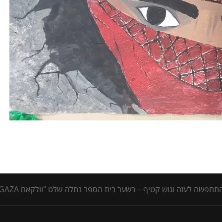
פשה לעזה וגוש קטיף – בשער בית הספר נתלה שלט "וולקאם TO GAZA"