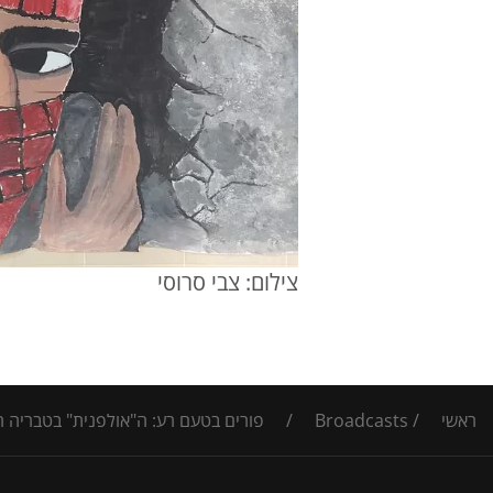
צילום: צבי סרוסי
ראשי
/
Broadcasts
/
פורים בטעם רע: ה"אולפנית" בטבריה התח