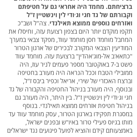
ברציחתם. מחמד היה אחראי גם על חטיפתם
וקבורתם של גד חגי וג׳ודי לין וינשטיין ז"ל
ואזרחים נוספים ממוצא תאילנדי
. צה"ל ושב"כ
תקפו מוקדם יותר היום בצפון רצועת עזה, וחיסלו את
המחבל מוחמד חסן מוחמד עווד, מפקד צבאי במערך
המודיעין הצבאי המקורב לבכירים של ארגון הטרור
"כתאא'ב אל-מוג'אהדין" ברצועת עזה. מוחמד עווד
פשט ב-7 באוקטובר מספר פעמים לניר עוז, היה
ממובילי הטבח וככל הנראה היה מעורב בחטיפה
וברצח האכזרי של שירי, אריאל וכפיר ביבס ז"ל,
ובנוסף, היה מעורב בניהול החטיפה והקבורה של גד
חגי וג׳ודי לין וינשטיין ז"ל. בין היתר, היה מעורב גם
בניהול חטיפת אזרחים ממוצא תאילנדי. בנוסף
במסגרת תפקידו בארגון הטרור, עסק מוחמד עווד עד
מותו בגיוס פעילי טרור באיו"ש ובפנים ישראל,
באמצעותם קידם והוציא לפועל פיגועים נגד ישראלים