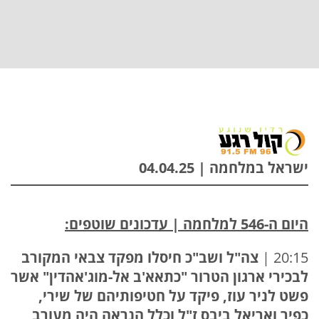
ישראל במלחמה | 04.04.25
היום ה-546 למלחמה | עדכונים שוטפים:
20:15 |
צה"ל ושב"כ חיסלו מפקד צבאי המקורב
לבכירי ארגון הטרור "כתאא'ב אל-מוג'אהדין" אשר
פשט לניר עוז, פיקד על חטיפותיהם של שירי,
כפיר ואריאל ביבס ז"ל וכלל הנראה היה מעורב