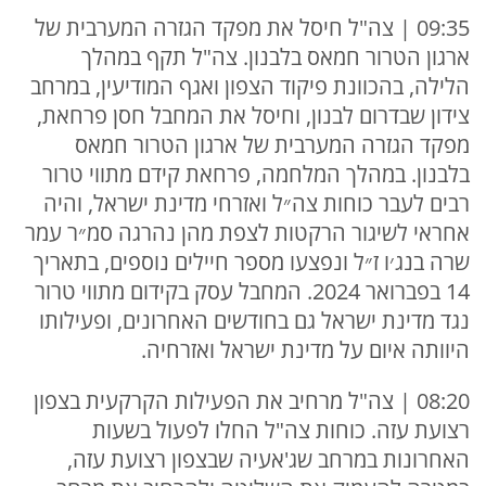
09:35 | צה"ל חיסל את מפקד הגזרה המערבית של
ארגון הטרור חמאס בלבנון. צה"ל תקף במהלך
הלילה, בהכוונת פיקוד הצפון ואגף המודיעין, במרחב
צידון שבדרום לבנון, וחיסל את המחבל חסן פרחאת,
מפקד הגזרה המערבית של ארגון הטרור חמאס
בלבנון. במהלך המלחמה, פרחאת קידם מתווי טרור
רבים לעבר כוחות צה״ל ואזרחי מדינת ישראל, והיה
אחראי לשיגור הרקטות לצפת מהן נהרגה סמ״ר עמר
שרה בנג׳ו ז״ל ונפצעו מספר חיילים נוספים, בתאריך
14 בפברואר 2024. המחבל עסק בקידום מתווי טרור
נגד מדינת ישראל גם בחודשים האחרונים, ופעילותו
היוותה איום על מדינת ישראל ואזרחיה.
08:20 | צה"ל מרחיב את הפעילות הקרקעית בצפון
רצועת עזה. כוחות צה"ל החלו לפעול בשעות
האחרונות במרחב שג'אעיה שבצפון רצועת עזה,