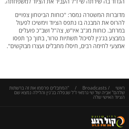
הגדוד בה שירתה שי ז"ל העביר את הציוד למשפחתה.
מדוברות המשטרה נמסר: "כוחות הביטחון צפויים
להרוס את המבנה בו נתפס הציוד וימשיכו לפעול
במרחב. כוחות מג"ב איו"ש, צה"ל ושב"כ פועלים
במבצע בג'נין לסיכול תשתיות טרור, בתוך כך תפסו
אמצעי לחימה רבים, חיסלו מחבלים ועצרו מבוקשים".
ראשי
/
Broadcasts
/
"המחבלים פרסמו את זה ברשתות
שלהם" אביה של שי גרמאי ז"ל שנפלה בג'נין והלילה נמצא שם
הציוד האישי שלה