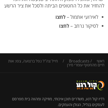
להחזיר את כל החטופים הביתה ולסכל את ציר הרשע
לאירועי אתמול –
לח
צ
ו
לסיקור נרחב –
ל
חצו
ראשי
/
Broadcasts
/
חייל צה"ל נפל ברצועה, צפו: אות
חיים מהחטוף עומרי מירן
רדיו קול רגע, משדרים תוכן איכותי, מוזיקה ומהווה בית מפרסם
לעסקים בגליל, הגולן והעמקים.