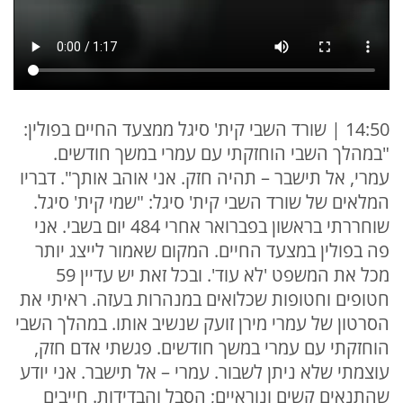
14:50 | שורד השבי קית' סיגל ממצעד החיים בפולין:
"במהלך השבי הוחזקתי עם עמרי במשך חודשים.
עמרי, אל תישבר – תהיה חזק. אני אוהב אותך". דבריו
המלאים של שורד השבי קית' סיגל: "שמי קית' סיגל.
שוחררתי בראשון בפברואר אחרי 484 יום בשבי. אני
פה בפולין במצעד החיים. המקום שאמור לייצג יותר
מכל את המשפט 'לא עוד'. ובכל זאת יש עדיין 59
חטופים וחטופות שכלואים במנהרות בעזה. ראיתי את
הסרטון של עמרי מירן זועק שנשיב אותו. במהלך השבי
הוחזקתי עם עמרי במשך חודשים. פגשתי אדם חזק,
עוצמתי שלא ניתן לשבור. עמרי – אל תישבר. אני יודע
שהתנאים קשים ונוראיים; הסבל והבדידות. חייבים