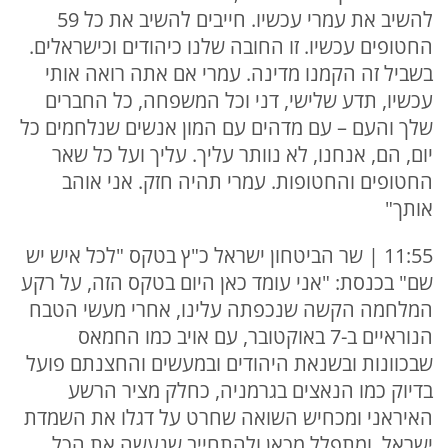
להשיב את עמרי עכשיו. חייבים להשיב את כל 59
החטופים עכשיו. זו החובה שלנו כיהודים וכישראלים.
בשביל זה הקמנו מדינה. עמרי אם אתה רואה אותי
עכשיו, תדע שלישי, דני וכל המשפחה, כל החברים
שלך והעם – עם מדהים עם המון אנשים שנלחמים כל
יום, הם, אנחנו, לא נוותר עליך. עליך ועל כל שאר
החטופים והחטופות. עמרי תהיה חזק. אני אוהב
אותך"
11:55 | שר הביטחון ישראל כ"ץ בטקס "לכל איש יש
שם" בכנסת: "אני עומד כאן היום בטקס הזה, על רקע
המלחמה הקשה שנכפתה עלינו, אחרי מעשי הטבח
הנוראיים ב-7 באוקטובר, עם אויב כמו החמאס
שבכוונות ובשנאת היהודים ובמעשים והחצנתם פועל
בדיוק כמו הנאצים בגרמניה, כחלק מציר הרשע
האיראני ומכחיש השואה שחרט על דגלו את השמדת
ישראל, ומתפלל מכאן ולהתחייב שנעשה את הכל