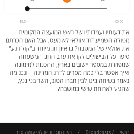
19:34
00:00
את דעותיו ועמדותיו של ראש המועצה המקומית
מטולה השמיע דוד אזולאי לא מעט, אבל האם הכרתם
את אזולאי של המטבח? בראיון חג מיוחד ב"קול רגע"
סיפר על הבישולים לקראת ערב החג, המשפחה
שמפוזרת במספר יישובים בארץ, ההכנות למימונה
ואיך אפשר בלי כמה מסרים לדרג המדינה – וגם: מה
נאמר בשיחה בינו לבין חברו הטוב, השר בני גנץ,
שהגיע לארוחת שישי במושבה?
ראשי
/
Broadcasts
/
ראיון חג: דוד אזולאי עושה סדר