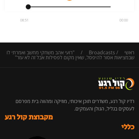
08:51
00:00
ראשי
/
Broadcasts
/
"רועי אהב משחקי מחשב ואמרתי לו
שבמציאות אסור להיפסל, שאין מקום לפסילות אבל זה לא עזר"
רדיו קול רגע, משדרים תוכן איכותי, מוזיקה ומהווה בית מפרסם
לעסקים בגליל, הגולן והעמקים.
מקבוצת קול רגע
כללי