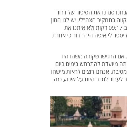
נחנו סגרנו את הסיפור של דרור
ווה בתחקיר הצה"לי, יש לנו המון
כעס. אנחנו עדיין לא יודעים הכל, שמענו סיפורים סותרים מחברים ואנחנו איבדנו קשר איתנו ב-09:17 דקות ולא איתנו את
יספר לי איפה היה דרור כי אחרת
 אם הרגישו שקורה משהו היו
תה מיועדת להתרחש בימים ביום
תחקיר ה"נובה" אושרה ב-05.10 שיוסיפו את יום המסיבה. אנחנו רוצים לראות מישהו
לעבור לסדר היום על אירוע כזה,