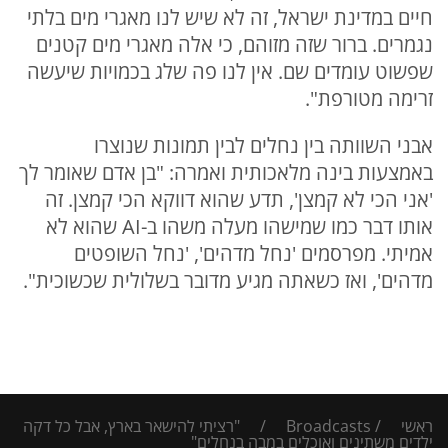
חיים במדינת ישראל, זה לא שיש לנו מאגרי מים בלתי
נגמרים. ברור שזה מזוהם, כי אלה מאגרי מים קטנים
שפשוט עומדים שם. אין לנו פה שלג בכמויות שיעשה
זרימה מטורפת".
אבני השוותה בין נחלים לבין תמונות שנוצרו
באמצעות בינה מלאכותית ואמרה: "בן אדם שאומר לך
'אני הכי לא קמצן', תדע שהוא דווקא הכי קמצן. זה
אותו דבר כמו שמישהו מעלה משהו ב-AI שהוא לא
אמיתי. מפרסמים 'נחל מדהים', 'נחל השופטים
מדהים', ואז כשאתה מגיע מדובר בשלולית שכשוכית".
ראשי
/
Broadcasts
/
"רציתי להישאר בארץ, אבל כל דקה
ילדים משתינים ואוכלים במבה בנחלים"