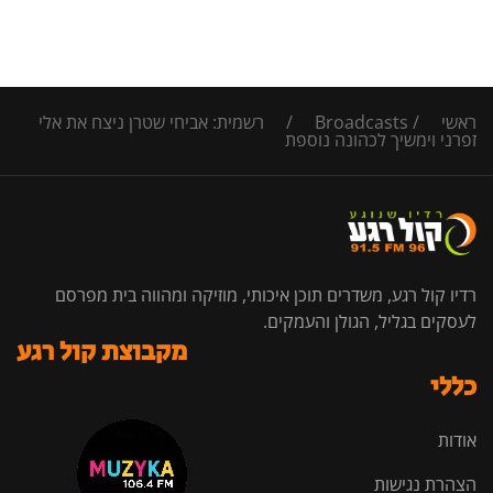
ראשי
/
Broadcasts
/
רשמית: אביחי שטרן ניצח את אלי
זפרני וימשיך לכהונה נוספת
רדיו קול רגע, משדרים תוכן איכותי, מוזיקה ומהווה בית מפרסם
לעסקים בגליל, הגולן והעמקים.
מקבוצת קול רגע
כללי
אודות
הצהרת נגישות