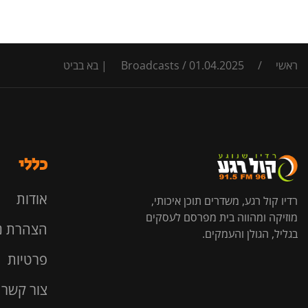
ראשי
/
01.04.2025 | בא בביט
/
Broadcasts
כללי
אודות
רדיו קול רגע, משדרים תוכן איכותי,
מוזיקה ומהווה בית מפרסם לעסקים
הצהרת נ
בגליל, הגולן והעמקים.
פרטיות
צור קשר