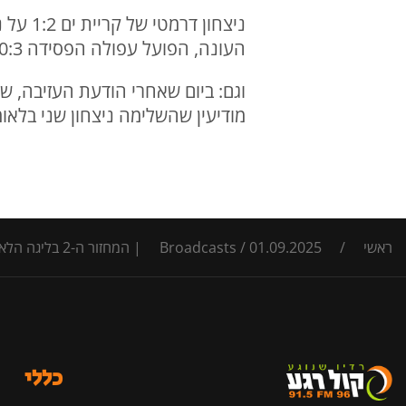
ניצחון
העונה, הפועל עפולה הפסידה 0:3 לראשון לציון ובבלומפילד הפועל ר"ג ניצחה 2:4 את מכבי יפו
וגם: ביום שאחרי הודעת העזיבה, ש
מודיעין שהשלימה ניצחון שני בלאו
ראשי
/
01.09.2025 | המחזור ה-2 בליגה הלאומית
/
Broadcasts
כללי