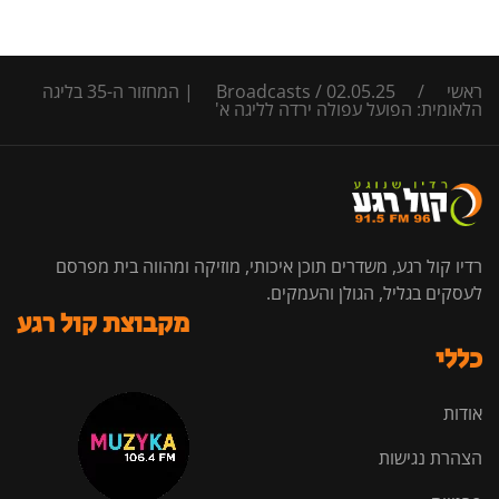
ראשי
/
/
Broadcasts
02.05.25 | המחזור ה-35 בליגה
הלאומית: הפועל עפולה ירדה לליגה א'
רדיו קול רגע, משדרים תוכן איכותי, מוזיקה ומהווה בית מפרסם
לעסקים בגליל, הגולן והעמקים.
מקבוצת קול רגע
כללי
אודות
הצהרת נגישות