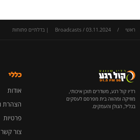
ראשי
/
03.11.2024 | בדלתיים פתוחות
/
Broadcasts
כללי
אודות
רדיו קול רגע, משדרים תוכן איכותי,
מוזיקה ומהווה בית מפרסם לעסקים
הצהרת נ
בגליל, הגולן והעמקים.
פרטיות
צור קשר