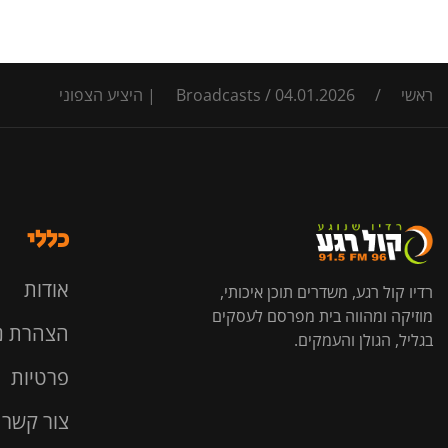
ראשי
/
04.01.2026 | היציע הצפוני
/
Broadcasts
כללי
אודות
רדיו קול רגע, משדרים תוכן איכותי,
מוזיקה ומהווה בית מפרסם לעסקים
הצהרת נ
בגליל, הגולן והעמקים.
פרטיות
צור קשר