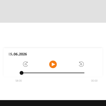
05.06.2026 | העיקר הבריאות עם פרופ' גיל בר סלע, מנהל המרכז האונקולוגי במערך לאונקולוגיה והמטולוגיה במרכז הרפואי העמק
58:00
00:00