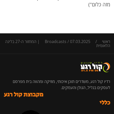
מזה כלום")
ראשי
/
/
Broadcasts
07.03.2025 | המחזור ה-27 בליגה
הלאומית
רדיו קול רגע, משדרים תוכן איכותי, מוזיקה ומהווה בית מפרסם
לעסקים בגליל, הגולן והעמקים.
מקבוצת קול רגע
כללי