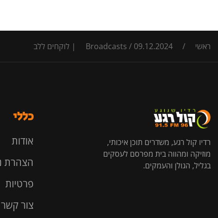
ראשי
/
09.12.2024 | לוקחים ללב
/
Broadcasts
כללי
אודות
רדיו קול רגע, משדרים תוכן איכותי,
מוזיקה ומהווה בית מפרסם לעסקים
הצהרת נ
בגליל, הגולן והעמקים.
פרטיות
צור קשר